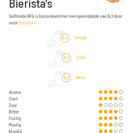
Bierista's
Selfmade BFG is beoordeeld met een gemiddelde van 8,3 door
onze
Bierista's
Smaak
8,5
Zicht
8,3
Neus
8,0
Aroma
Zoet
Zuur
Bitter
Fruitig
Moutig
Kruidig