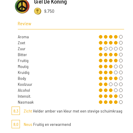
Giel De Koning
9.750
Review
Aroma
Zoet
Zuur
Bitter
Fruitig
Moutig
Kruidig
Body
Koolzuur
Alcohol
Intensit.
Nasmaak
8,3
Zicht
Helder amber van kleur met een stevige schuimkraag
8,0
Neus
Fruitig en verwarmend