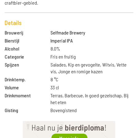
craftbier-gebied.
Details
Brouwerij
Selfmade Brewery
Bierstijl
Imperial IPA
Alcohol
8.0%
Categorie
Fris en fruitig
Spijzen
Salades, Kip en gevogelte, Witvis, Vette
vis, Jonge en romige kazen
Drinktemp.
8 °C
Volume
33 cl
Drinkmoment
Terras, Barbecue, In goed gezelschap, Bij
het eten
Gisting
Bovengistend