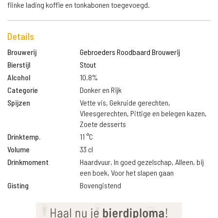
flinke lading koffie en tonkabonen toegevoegd.
Details
Brouwerij
Gebroeders Roodbaard Brouwerij
Bierstijl
Stout
Alcohol
10.8%
Categorie
Donker en Rijk
Spijzen
Vette vis, Gekruide gerechten,
Vleesgerechten, Pittige en belegen kazen,
Zoete desserts
Drinktemp.
11 °C
Volume
33 cl
Drinkmoment
Haardvuur, In goed gezelschap, Alleen, bij
een boek, Voor het slapen gaan
Gisting
Bovengistend