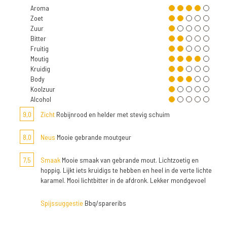
Aroma
Zoet
Zuur
Bitter
Fruitig
Moutig
Kruidig
Body
Koolzuur
Alcohol
9,0
Zicht
Robijnrood en helder met stevig schuim
8,0
Neus
Mooie gebrande moutgeur
7,5
Smaak
Mooie smaak van gebrande mout. Lichtzoetig en
hoppig. Lijkt iets kruidigs te hebben en heel in de verte lichte
karamel. Mooi lichtbitter in de afdronk. Lekker mondgevoel
Spijssuggestie
Bbq/spareribs