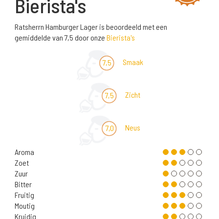
Bierista's
Ratsherrn Hamburger Lager is beoordeeld met een
gemiddelde van 7,5 door onze
Bierista's
Smaak
7,5
Zicht
7,5
Neus
7,0
Aroma
Zoet
Zuur
Bitter
Fruitig
Moutig
Kruidig