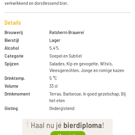
verkwikkend en dorstlessend bier.
Details
Brouwerij
Ratsherrn Brauerei
Bierstijl
Lager
Alcohol
5.4%
Categorie
Soepel en Subtiel
Spijzen
Salades, Kip en gevogelte, Witvis,
Vleesgerechten, Jonge en romige kazen
Drinktemp.
5 °C
Volume
33 cl
Drinkmoment
Terras, Barbecue, In goed gezelschap, Bij
het eten
Gisting
Ondergistend