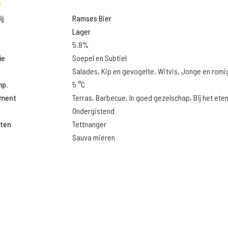
s
j
Ramses Bier
Lager
5.8%
ie
Soepel en Subtiel
Salades, Kip en gevogelte, Witvis, Jonge en rom
mp.
5 °C
oment
Terras, Barbecue, In goed gezelschap, Bij het ete
Ondergistend
ten
Tettnanger
Sauva mieren