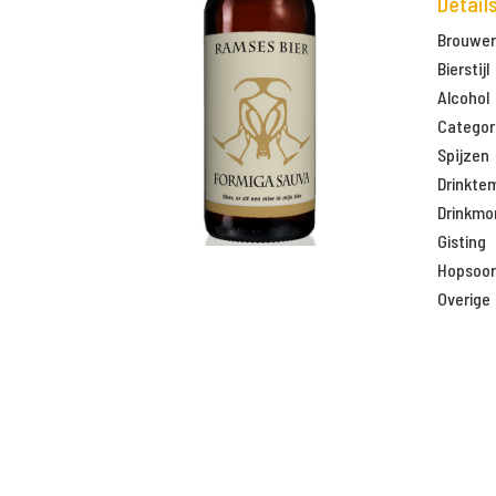
Detail
Brouweri
Bierstijl
Alcohol
Categor
Spijzen
Drinkte
Drinkm
Gisting
Hopsoor
Overige