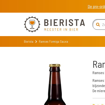
De pre-ord
Bierista
Ramses Formiga Sauva
Ra
Ramses 
Ramses F
bijzonde
De miere