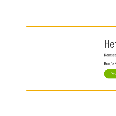
He
Ramses
Ben je 
Re