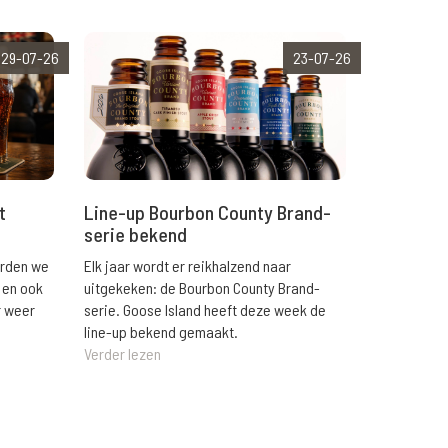
29-07-26
23-07-26
t
Line-up Bourbon County Brand-
serie bekend
orden we
Elk jaar wordt er reikhalzend naar
 en ook
uitgekeken: de Bourbon County Brand-
r weer
serie. Goose Island heeft deze week de
line-up bekend gemaakt.
Verder lezen