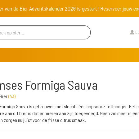
er van de Bier Adventskalender 2026 is gestart! Reserveer jouw 
Lo
mses Formiga Sauva
Bier
(
43
)
ormiga Sauva is gebrouwen met slechts één hopsoort: Tettnanger. Het 
re aan dit bier is dat er mieren aan zijn toegevoegd. Geen zin meer in een
n zorgen nu juist voor de frisse citrus smaak.