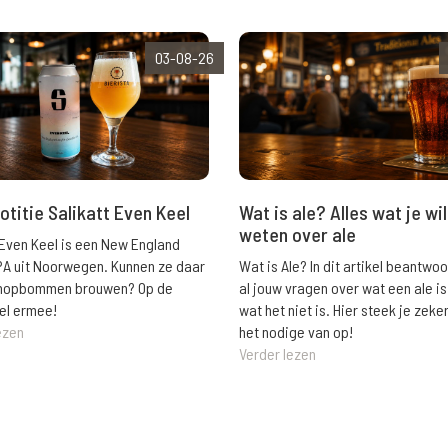
03-08-26
Wat is ale? Alles wat je wil
otitie Salikatt Even Keel
weten over ale
 Even Keel is een New England
Wat is Ale? In dit artikel beantwo
PA uit Noorwegen. Kunnen ze daar
al jouw vragen over wat een ale is
e hopbommen brouwen? Op de
wat het niet is. Hier steek je zeke
el ermee!
het nodige van op!
ezen
Verder lezen