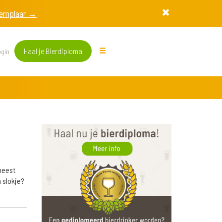
exemplaar →
Haal je Bierdiploma
gin
meest
 slokje?