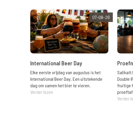
07-08-26
International Beer Day
Proefn
Elke eerste vrijdag van augustus is het
Salikatt
International Beer Day. Een uitstekende
Double I
dag om samen het bier te vieren.
fruitig
Verder lezen
proeftaf
Verder l