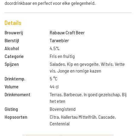
doordrinkbaar en perfect voor elke gelegenheid.
Details
Brouwerij
Rabauw Craft Beer
Bierstijl
Tarwebier
Alcohol
4.5%
Categorie
Fris en fruitig
Spijzen
Salades, Kip en gevogelte, Witvis, Vette
vis, Jonge en romige kazen
Drinktemp.
5 °C
Volume
44 cl
Drinkmoment
Terras, Barbecue, In goed gezelschap, Bij
het eten
Gisting
Bovengistend
Hopsoorten
Citra, Hallertau Mittelfrüh, Cascade,
Centennial