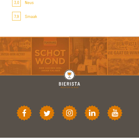
3,0
Neus
7,9
Smaak