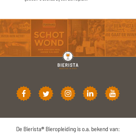
De Bierista® Bieropleiding is o.a. bekend van: