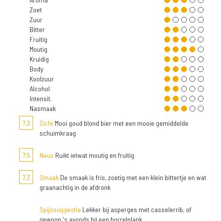
Zoet
Zuur
Bitter
Fruitig
Moutig
Kruidig
Body
Koolzuur
Alcohol
Intensit.
Nasmaak
7,3
Zicht
Mooi goud blond bier met een mooie gemiddelde
schuimkraag
7,5
Neus
Ruikt ietwat moutig en fruitig
7,3
Smaak
De smaak is fris, zoetig met een klein bittertje en wat
graanachtig in de afdronk
Spijssuggestie
Lekker bij asperges met casselerrib, of
gewoon 's avonds bij een borrelplank