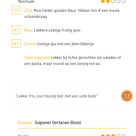
Nasmaak
7,3
Zicht
Mooi helder gouden kleur. Helaas mis ik een mooie
schuimkraag.
8,1
Neus
Lekkere zoetige fruitig geur.
8,3
Smaak
Zoetige Ipa met een klein bittertje
Spijssuggestie
Lekker bij lichte gerechten als salades of
een pasta, maar vooral op een zonnig terras.
7,3
"Lekker fris, zout moutig bier met een volle body"
Review :
Gulpener Oertarwe Blond
Aroma