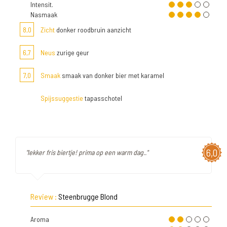
Intensit.
Nasmaak
8,0
Zicht
donker roodbruin aanzicht
6,7
Neus
zurige geur
7,0
Smaak
smaak van donker bier met karamel
Spijssuggestie
tapasschotel
6,0
"lekker fris biertje! prima op een warm dag.."
Review :
Steenbrugge Blond
Aroma