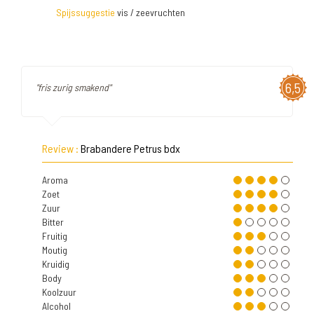
Spijssuggestie
vis / zeevruchten
6,5
"fris zurig smakend"
Review :
Brabandere Petrus bdx
Aroma
Zoet
Zuur
Bitter
Fruitig
Moutig
Kruidig
Body
Koolzuur
Alcohol