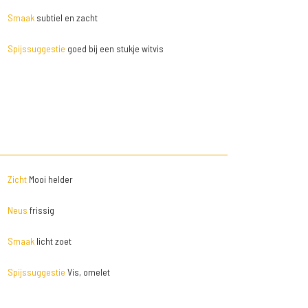
Smaak
subtiel en zacht
Spijssuggestie
goed bij een stukje witvis
Zicht
Mooi helder
Neus
frissig
Smaak
licht zoet
Spijssuggestie
Vis, omelet