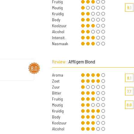
Fruitig
Moutig
9,1
Kruidig
Body
Koolzuur
Alcohol
Intensit.
Nasmaak
Review :
Affligem Blond
8,0
Aroma
8,1
Zoet
Zuur
7,7
Bitter
Fruitig
Moutig
8,0
Kruidig
Body
Koolzuur
Alcohol