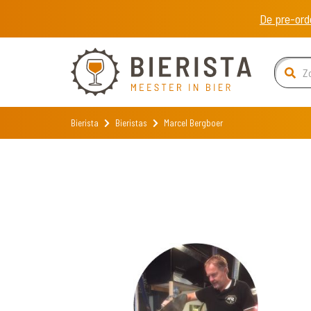
De pre-ord
Bierista
Bieristas
Marcel Bergboer