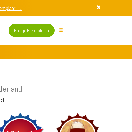
exemplaar →
Haal je Bierdiploma
gin
derland
el