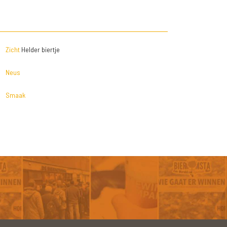
Zicht
Helder biertje
Neus
Smaak