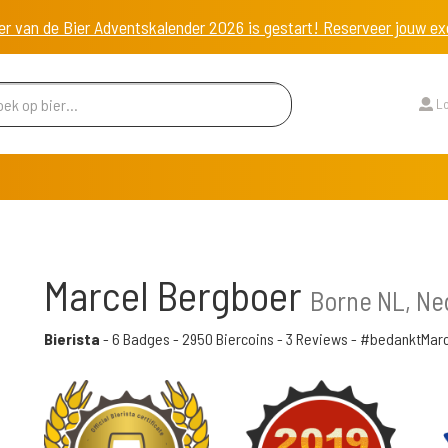
er van de Bier Adventskalender 2026 is gestart! Reserveer jouw 
Lo
Marcel Bergboer
Borne NL, Ne
Bierista
-
6 Badges
-
2950 Biercoins
-
3 Reviews
- #bedanktMarc