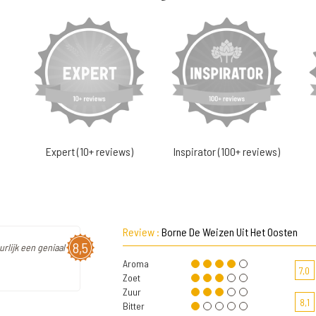
Expert (10+ reviews)
Inspirator (100+ reviews)
Review :
Borne De Weizen Uit Het Oosten
8,5
urlijk een geniaal
Aroma
7,0
Zoet
Zuur
8,1
Bitter