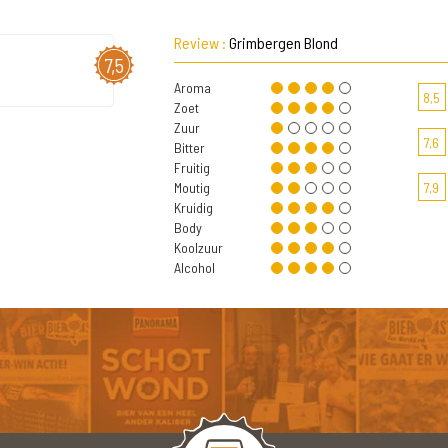
Review :
Grimbergen Blond
7,5
Aroma
8,5
Zoet
Zuur
7,6
Bitter
Fruitig
Moutig
7,9
Kruidig
Body
Koolzuur
Alcohol