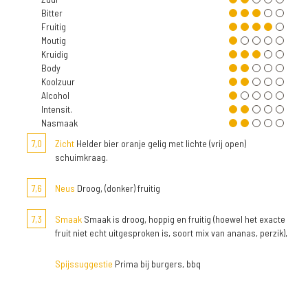
Bitter
Fruitig
Moutig
Kruidig
Body
Koolzuur
Alcohol
Intensit.
Nasmaak
7,0
Zicht
Helder bier oranje gelig met lichte (vrij open)
schuimkraag.
7,6
Neus
Droog, (donker) fruitig
7,3
Smaak
Smaak is droog, hoppig en fruitig (hoewel het exacte
fruit niet echt uitgesproken is, soort mix van ananas, perzik),
Spijssuggestie
Prima bij burgers, bbq