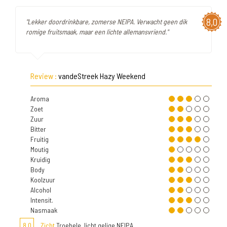
8,0
"Lekker doordrinkbare, zomerse NEIPA. Verwacht geen dik
romige fruitsmaak, maar een lichte allemansvriend."
Review :
vandeStreek Hazy Weekend
Aroma
Zoet
Zuur
Bitter
Fruitig
Moutig
Kruidig
Body
Koolzuur
Alcohol
Intensit.
Nasmaak
8,0
Zicht
Troebele, licht gelige NEIPA