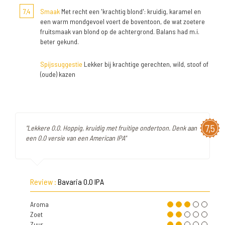
7,4
Smaak
Met recht een 'krachtig blond': kruidig, karamel en
een warm mondgevoel voert de boventoon, de wat zoetere
fruitsmaak van blond op de achtergrond. Balans had m.i.
beter gekund.
Spijssuggestie
Lekker bij krachtige gerechten, wild, stoof of
(oude) kazen
7,5
"Lekkere 0.0. Hoppig, kruidig met fruitige ondertoon. Denk aan
een 0.0 versie van een American IPA"
Review :
Bavaria 0.0 IPA
Aroma
Zoet
Zuur