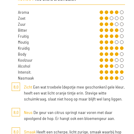
Aroma
Zoet
Zuur
Bitter
Fruitig
Moutig
Kruidig
Body
Koolzuur
Alcohol
Intensit.
Nasmaak
8,0
Zicht
Een wat troebele (depotje mee geschonken) gele kleur,
heeft een wat licht oranje tintje erin. Stevige witte
schuimkraag, slaat niet hoog op maar blijft wel lang liggen.
8,0
Neus
De geur van citrus springt naar voren met daar
opvolgend de hop. Er hangt ook een bloemengeur aan.
8,0
Smaak
Heeft een scherpe, licht zurige, smaak waarbij hop