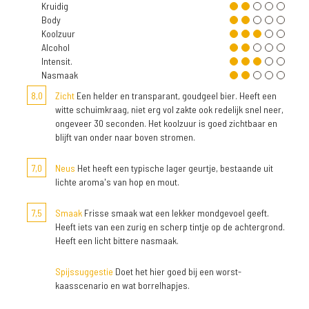
Kruidig
Body
Koolzuur
Alcohol
Intensit.
Nasmaak
8,0
Zicht
Een helder en transparant, goudgeel bier. Heeft een
witte schuimkraag, niet erg vol zakte ook redelijk snel neer,
ongeveer 30 seconden. Het koolzuur is goed zichtbaar en
blijft van onder naar boven stromen.
7,0
Neus
Het heeft een typische lager geurtje, bestaande uit
lichte aroma's van hop en mout.
7,5
Smaak
Frisse smaak wat een lekker mondgevoel geeft.
Heeft iets van een zurig en scherp tintje op de achtergrond.
Heeft een licht bittere nasmaak.
Spijssuggestie
Doet het hier goed bij een worst-
kaasscenario en wat borrelhapjes.