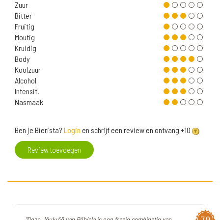
Zuur
Bitter
Fruitig
Moutig
Kruidig
Body
Koolzuur
Alcohol
Intensit.
Nasmaak
Ben je Bierista?
Login
en schrijf een review en ontvang +10
Review toevoegen
7,9
"Deze Jõuluöö van Põhjala is een fraaie combinatie van