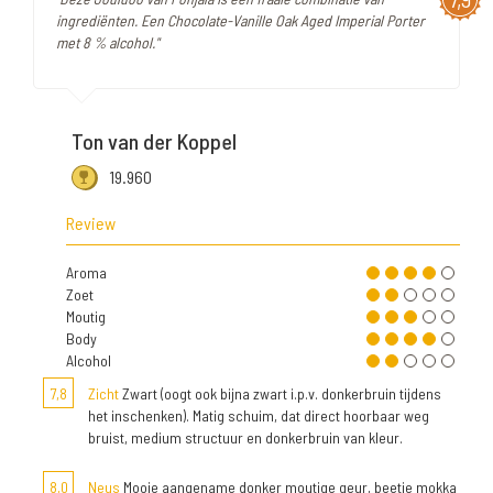
ingrediënten. Een Chocolate-Vanille Oak Aged Imperial Porter
met 8 % alcohol."
Ton van der Koppel
19.960
Review
Aroma
Zoet
Moutig
Body
Alcohol
7,8
Zicht
Zwart (oogt ook bijna zwart i.p.v. donkerbruin tijdens
het inschenken). Matig schuim, dat direct hoorbaar weg
bruist, medium structuur en donkerbruin van kleur.
8,0
Neus
Mooie aangename donker moutige geur, beetje mokka