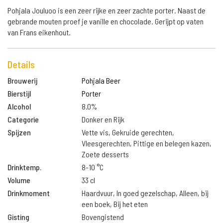
Pohjala Jouluoo is een zeer rijke en zeer zachte porter. Naast de
gebrande mouten proef je vanille en chocolade. Gerijpt op vaten
van Frans eikenhout.
Details
Brouwerij
Pohjala Beer
Bierstijl
Porter
Alcohol
8.0%
Categorie
Donker en Rijk
Spijzen
Vette vis, Gekruide gerechten,
Vleesgerechten, Pittige en belegen kazen,
Zoete desserts
Drinktemp.
8-10 °C
Volume
33 cl
Drinkmoment
Haardvuur, In goed gezelschap, Alleen, bij
een boek, Bij het eten
Gisting
Bovengistend