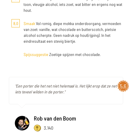
toon, vleugje alcohol, iets zoet, wat bitter en ergens nog wat
hout.
8,0
Smaak
Vol romig, diepe mokka onderdoorgang, vermoeden
van zoet: vanille, wat chocolade en butterscotch, pietsie
alcohol scherpte. Geen nadruk op hout(rijping). In het
eindresultaat een stevig biertje.
Spijssuggestie
Zoetige spijzen met chocolade.
5,6
"Een porter die het net niet helemaal is. Het lijkt erop dat ze net
iets teveel wilden in de porter."
Rob van den Boom
3.140