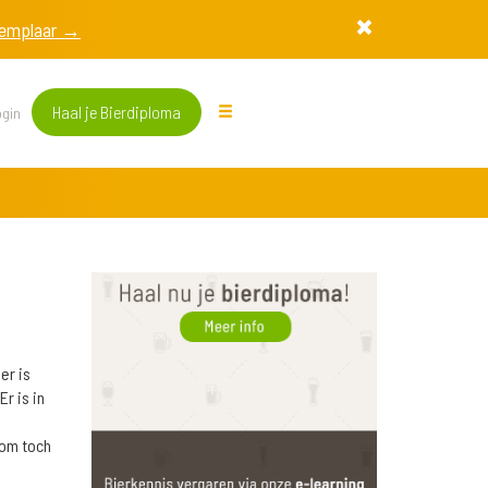
exemplaar →
Haal je Bierdiploma
gin
er is
r is in
 om toch