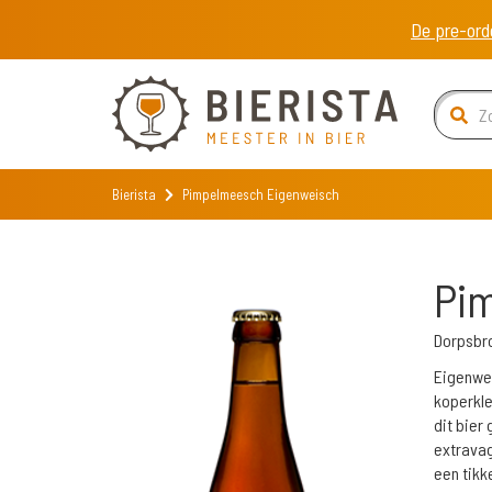
De pre-ord
Bierista
Pimpelmeesch Eigenweisch
Pi
Dorpsbr
Eigenwei
koperkle
dit bier
extravag
een tikke