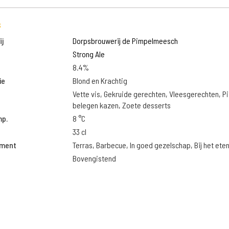
s
j
Dorpsbrouwerij de Pimpelmeesch
Strong Ale
8.4%
ie
Blond en Krachtig
Vette vis, Gekruide gerechten, Vleesgerechten, Pi
belegen kazen, Zoete desserts
mp.
8 °C
33 cl
oment
Terras, Barbecue, In goed gezelschap, Bij het ete
Bovengistend