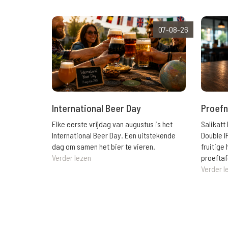
07-08-26
International Beer Day
Proefn
Elke eerste vrijdag van augustus is het
Salikatt
International Beer Day. Een uitstekende
Double I
dag om samen het bier te vieren.
fruitig
Verder lezen
proeftaf
Verder l