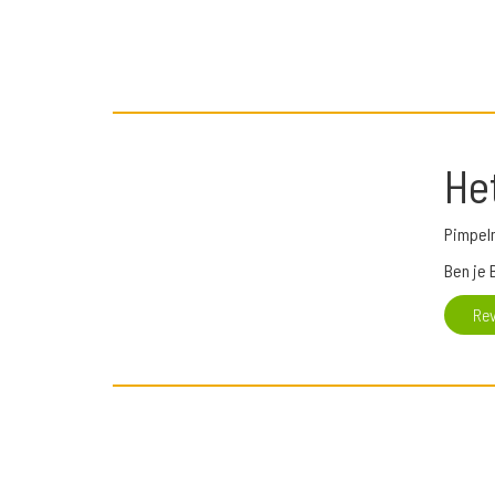
He
Pimpel
Ben je 
Re