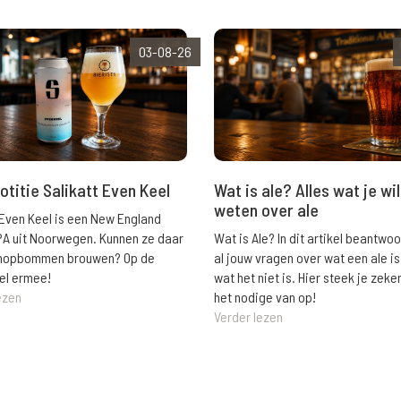
03-08-26
Wat is ale? Alles wat je wil
otitie Salikatt Even Keel
weten over ale
 Even Keel is een New England
Wat is Ale? In dit artikel beantwo
PA uit Noorwegen. Kunnen ze daar
al jouw vragen over wat een ale is
e hopbommen brouwen? Op de
wat het niet is. Hier steek je zeke
el ermee!
het nodige van op!
ezen
Verder lezen