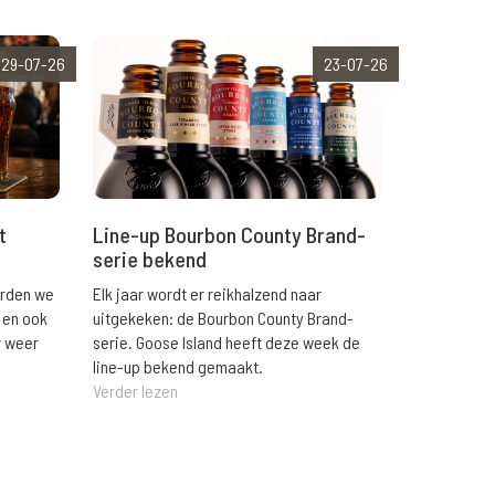
29-07-26
23-07-26
t
Line-up Bourbon County Brand-
serie bekend
orden we
Elk jaar wordt er reikhalzend naar
 en ook
uitgekeken: de Bourbon County Brand-
r weer
serie. Goose Island heeft deze week de
line-up bekend gemaakt.
Verder lezen