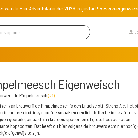
er van de Bier Adventskalender 2026 is gestart! Reserveer jouw 
Lo
mpelmeesch Eigenweisch
ouwerij de Pimpelmeesch
(
21
)
sch van Brouwerij de Pimpelmeesch is een Engelse stijl Strong Ale. Het bi
urig met een fruitige, moutige smaak en een licht bittertje in de afdronk. E
 geen gebruik gemaakt van kruiden, specerijen of grote hoeveelheden
ante hopsoorten. Dat heeft dit bier volgens de brouwers echt niet nodig
ltje eigenwijs te zijn.