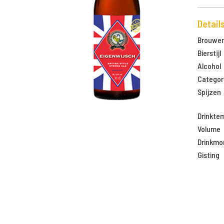
Detail
Brouweri
Bierstijl
Alcohol
Categor
Spijzen
Drinkte
Volume
Drinkm
Gisting