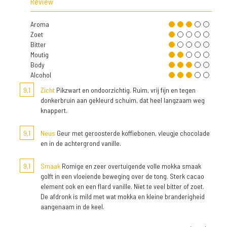
Review
Aroma
Zoet
Bitter
Moutig
Body
Alcohol
9,1
Zicht
Pikzwart en ondoorzichtig. Ruim, vrij fijn en tegen
donkerbruin aan gekleurd schuim, dat heel langzaam weg
knappert.
9,1
Neus
Geur met geroosterde koffiebonen, vleugje chocolade
en in de achtergrond vanille.
9,1
Smaak
Romige en zeer overtuigende volle mokka smaak
golft in een vloeiende beweging over de tong. Sterk cacao
element ook en een flard vanille. Niet te veel bitter of zoet.
De afdronk is mild met wat mokka en kleine branderigheid
aangenaam in de keel.