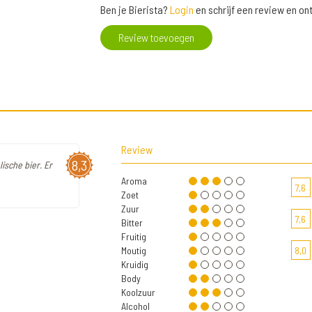
Ben je Bierista?
Login
en schrijf een review en o
Review toevoegen
Review
8,3
lische bier. Er
Aroma
7,6
Zoet
Zuur
7,6
Bitter
Fruitig
Moutig
8,0
Kruidig
Body
Koolzuur
Alcohol