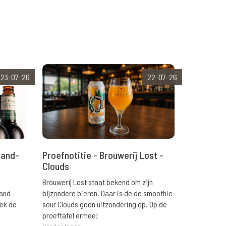
23-07-26
22-07-26
rand-
Proefnotitie - Brouwerij Lost -
Clouds
Brouwerij Lost staat bekend om zijn
rand-
bijzondere bieren. Daar is de de smoothie
eek de
sour Clouds geen uitzondering op. Op de
proeftafel ermee!