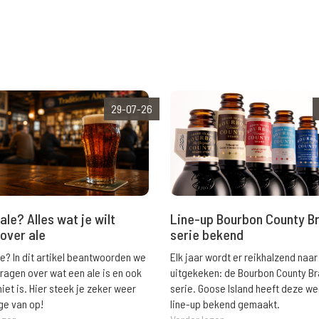
29-07-26
ale? Alles wat je wilt
Line-up Bourbon County B
over ale
serie bekend
le? In dit artikel beantwoorden we
Elk jaar wordt er reikhalzend naar
vragen over wat een ale is en ook
uitgekeken: de Bourbon County B
niet is. Hier steek je zeker weer
serie. Goose Island heeft deze w
ge van op!
line-up bekend gemaakt.