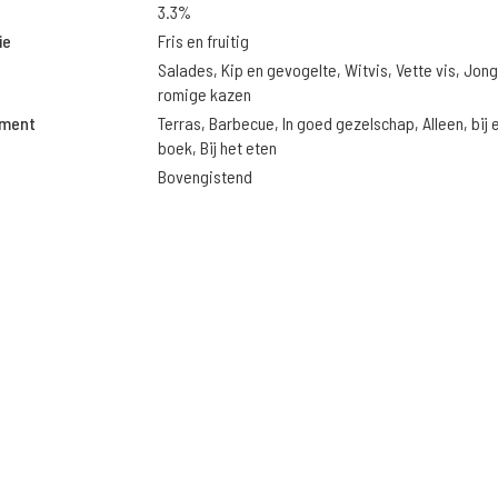
3.3%
ie
Fris en fruitig
Salades, Kip en gevogelte, Witvis, Vette vis, Jon
romige kazen
oment
Terras, Barbecue, In goed gezelschap, Alleen, bij 
boek, Bij het eten
Bovengistend