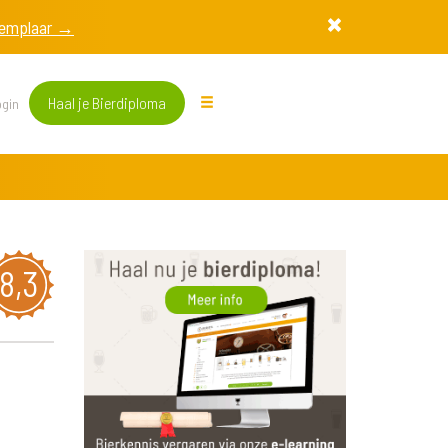
exemplaar →
Haal je Bierdiploma
gin
8,3