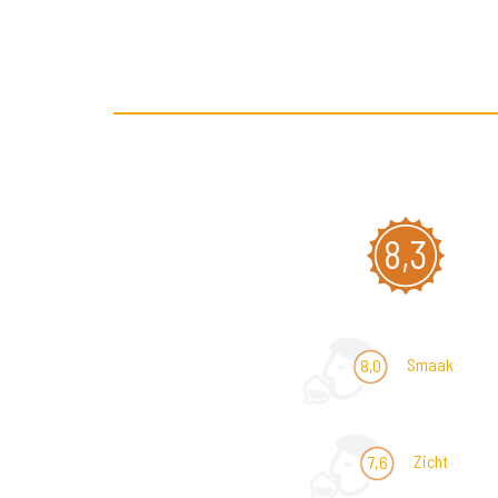
8,3
Smaak
8,0
Zicht
7,6