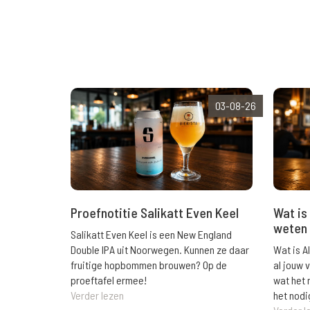
03-08-26
Wat is 
Proefnotitie Salikatt Even Keel
weten 
Salikatt Even Keel is een New England
Wat is A
Double IPA uit Noorwegen. Kunnen ze daar
al jouw 
fruitige hopbommen brouwen? Op de
wat het 
proeftafel ermee!
het nodi
Verder lezen