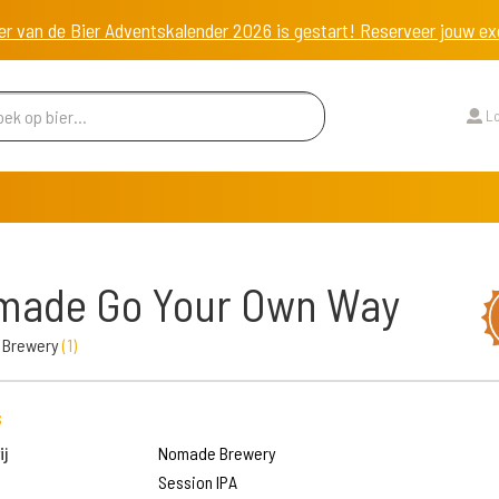
er van de Bier Adventskalender 2026 is gestart! Reserveer jouw 
Lo
made Go Your Own Way
 Brewery
(
1
)
s
j
Nomade Brewery
Session IPA