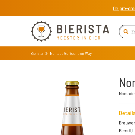
De pre-ord
Bierista
Nomade Go Your Own Way
No
Nomade
Detail
Brouweri
Bierstijl