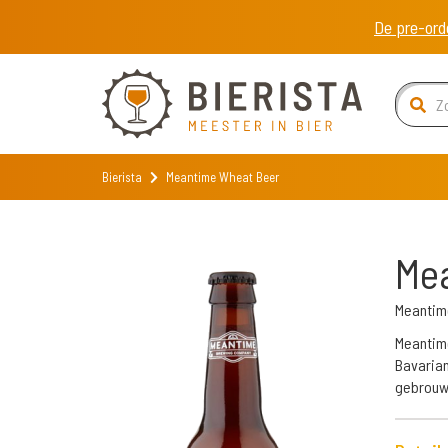
De pre-ord
Bierista
Meantime Wheat Beer
Me
Meantim
Meantime
Bavarian
gebrouw