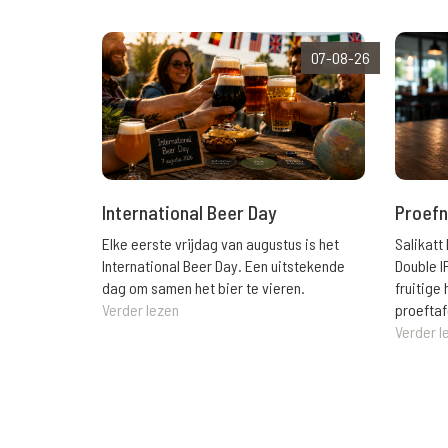
07-08-26
International Beer Day
Proefn
Elke eerste vrijdag van augustus is het
Salikatt
International Beer Day. Een uitstekende
Double I
dag om samen het bier te vieren.
fruitig
Verder lezen
proeftaf
Verder l