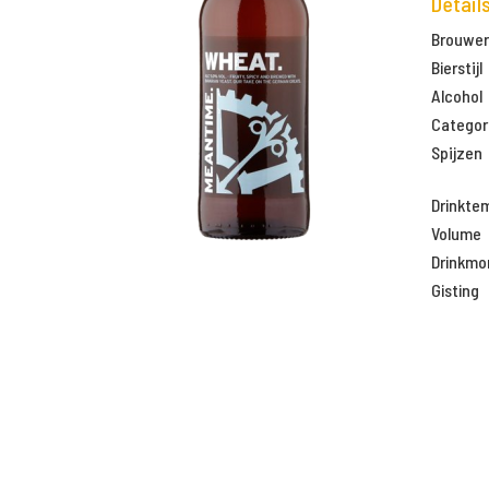
Detail
Brouweri
Bierstijl
Alcohol
Categor
Spijzen
Drinkte
Volume
Drinkm
Gisting