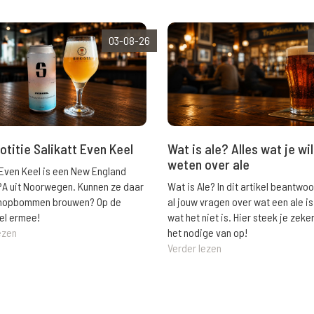
03-08-26
Wat is ale? Alles wat je wil
otitie Salikatt Even Keel
weten over ale
 Even Keel is een New England
Wat is Ale? In dit artikel beantwo
PA uit Noorwegen. Kunnen ze daar
al jouw vragen over wat een ale is
e hopbommen brouwen? Op de
wat het niet is. Hier steek je zeke
el ermee!
het nodige van op!
ezen
Verder lezen