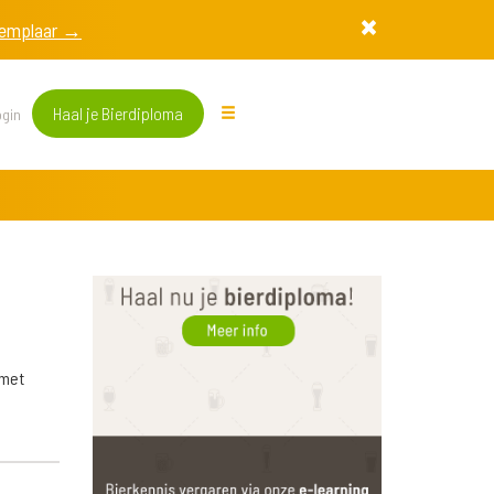
exemplaar →
Haal je Bierdiploma
gin
 met