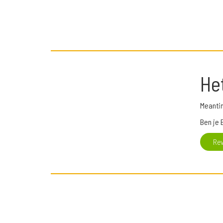
He
Meanti
Ben je 
Re