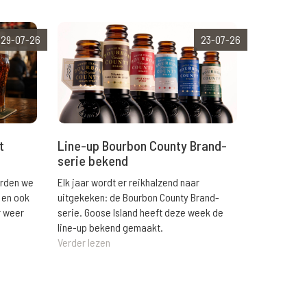
29-07-26
23-07-26
t
Line-up Bourbon County Brand-
serie bekend
orden we
Elk jaar wordt er reikhalzend naar
 en ook
uitgekeken: de Bourbon County Brand-
r weer
serie. Goose Island heeft deze week de
line-up bekend gemaakt.
Verder lezen