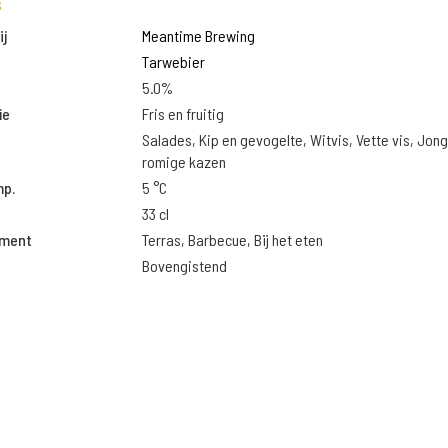
s
j
Meantime Brewing
Tarwebier
5.0%
ie
Fris en fruitig
Salades, Kip en gevogelte, Witvis, Vette vis, Jon
romige kazen
mp.
5 °C
33 cl
oment
Terras, Barbecue, Bij het eten
Bovengistend