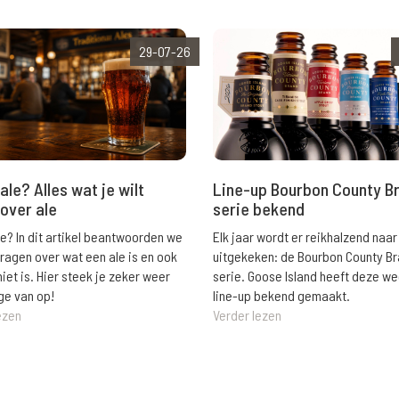
29-07-26
ale? Alles wat je wilt
Line-up Bourbon County B
over ale
serie bekend
le? In dit artikel beantwoorden we
Elk jaar wordt er reikhalzend naar
vragen over wat een ale is en ook
uitgekeken: de Bourbon County B
niet is. Hier steek je zeker weer
serie. Goose Island heeft deze w
ge van op!
line-up bekend gemaakt.
ezen
Verder lezen