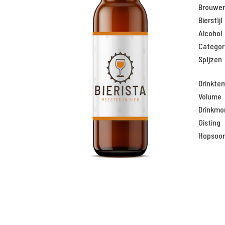
Brouweri
Bierstijl
Alcohol
Categor
Spijzen
Drinkte
Volume
Drinkm
Gisting
Hopsoor