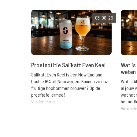
03-08-26
Wat is 
Proefnotitie Salikatt Even Keel
weten 
Salikatt Even Keel is een New England
Wat is A
Double IPA uit Noorwegen. Kunnen ze daar
al jouw 
fruitige hopbommen brouwen? Op de
wat het 
proeftafel ermee!
het nodi
Verder lezen
Verder l