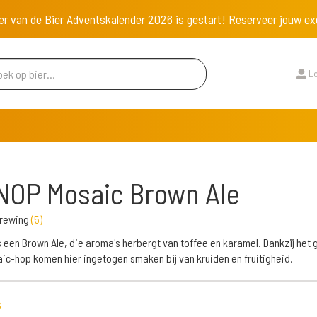
er van de Bier Adventskalender 2026 is gestart! Reserveer jouw 
Lo
OP Mosaic Brown Ale
rewing
(
5
)
 een Brown Ale, die aroma's herbergt van toffee en karamel. Dankzij het 
ic-hop komen hier ingetogen smaken bij van kruiden en fruitigheid.
s