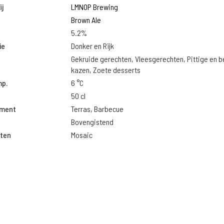
j
LMNOP Brewing
Brown Ale
5.2%
ie
Donker en Rijk
Gekruide gerechten, Vleesgerechten, Pittige en 
kazen, Zoete desserts
mp.
6 °C
50 cl
oment
Terras, Barbecue
Bovengistend
ten
Mosaic