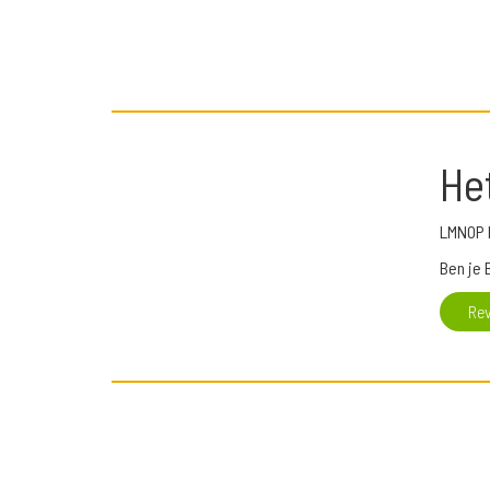
He
LMNOP M
Ben je 
Re