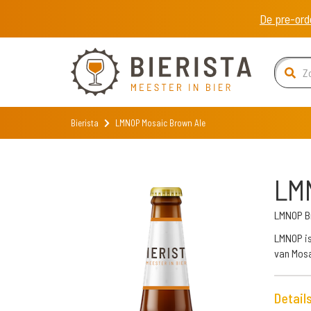
De pre-ord
Bierista
LMNOP Mosaic Brown Ale
LMN
LMNOP B
LMNOP is
van Mosa
Detail