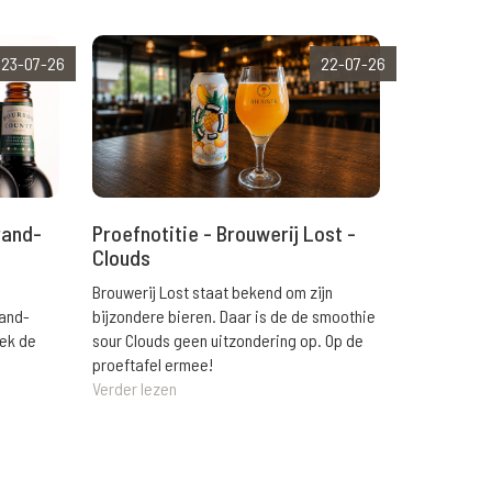
23-07-26
22-07-26
rand-
Proefnotitie - Brouwerij Lost -
Clouds
Brouwerij Lost staat bekend om zijn
rand-
bijzondere bieren. Daar is de de smoothie
eek de
sour Clouds geen uitzondering op. Op de
proeftafel ermee!
Verder lezen