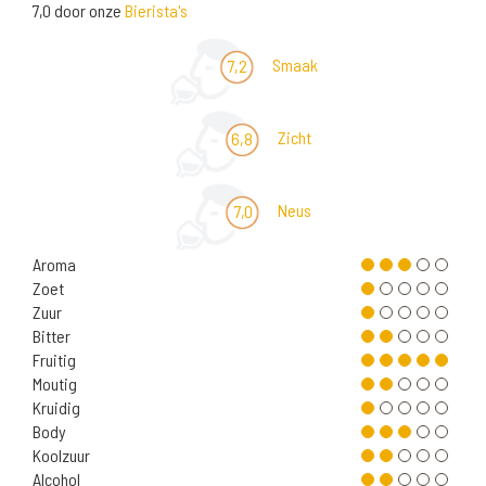
7,0 door onze
Bierista's
Smaak
7,2
Zicht
6,8
Neus
7,0
Aroma
Zoet
Zuur
Bitter
Fruitig
Moutig
Kruidig
Body
Koolzuur
Alcohol