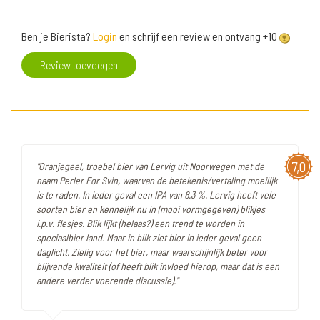
Ben je Bierista?
Login
en schrijf een review en ontvang +10
Review toevoegen
7,0
"Oranjegeel, troebel bier van Lervig uit Noorwegen met de
naam Perler For Svin, waarvan de betekenis/vertaling moeilijk
is te raden. In ieder geval een IPA van 6.3 %. Lervig heeft vele
soorten bier en kennelijk nu in (mooi vormgegeven) blikjes
i.p.v. flesjes. Blik lijkt (helaas?) een trend te worden in
speciaalbier land. Maar in blik ziet bier in ieder geval geen
daglicht. Zielig voor het bier, maar waarschijnlijk beter voor
blijvende kwaliteit (of heeft blik invloed hierop, maar dat is een
andere verder voerende discussie)."