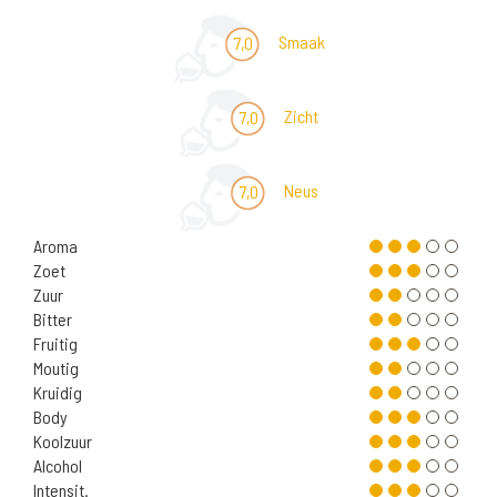
Smaak
7,0
Zicht
7,0
Neus
7,0
Aroma
Zoet
Zuur
Bitter
Fruitig
Moutig
Kruidig
Body
Koolzuur
Alcohol
Intensit.