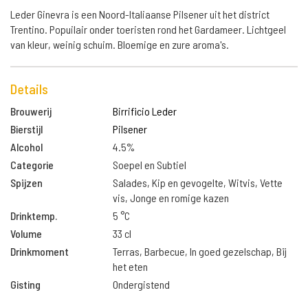
Leder Ginevra is een Noord-Italiaanse Pilsener uit het district
Trentino. Popuilair onder toeristen rond het Gardameer. Lichtgeel
van kleur, weinig schuim. Bloemige en zure aroma's.
Details
Brouwerij
Birrificio Leder
Bierstijl
Pilsener
Alcohol
4.5%
Categorie
Soepel en Subtiel
Spijzen
Salades, Kip en gevogelte, Witvis, Vette
vis, Jonge en romige kazen
Drinktemp.
5 °C
Volume
33 cl
Drinkmoment
Terras, Barbecue, In goed gezelschap, Bij
het eten
Gisting
Ondergistend