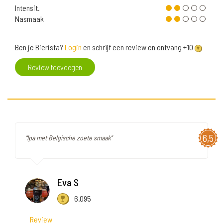
Intensit.
Nasmaak
Ben je Bierista?
Login
en schrijf een review en ontvang +10
Review toevoegen
6,5
"Ipa met Belgische zoete smaak"
Eva S
6.095
Review