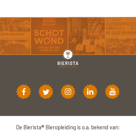
De Bierista® Bieropleiding is o.a. bekend van: