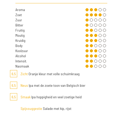
Aroma
Zoet
Zuur
Bitter
Fruitig
Moutig
Kruidig
Body
Koolzuur
Alcohol
Intensit.
Nasmaak
6,5
Zicht
Oranje kleur met volle schuimkraag
6,5
Neus
Ipa met de zoete toon van Belgisch bier
6,5
Smaak
Ipa hoppigheid en veel zoetige heid
Spijssuggestie
Salade met kip, rijst