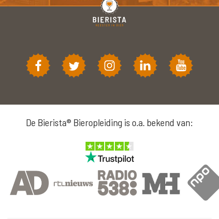
De Bierista® Bieropleiding is o.a. bekend van: