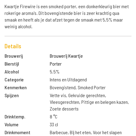
Kwartje Firewire is een smoked porter, een donkerkleurig bier met
rokerige aroma's. Dit bovengistende bier is zeer krachtig qua
smaak en heeft als je dat afzet tegen de smaak met 5,5% maar
weinig alcohol.
Details
Brouwerij
Brouwerij Kwartje
Bierstijl
Porter
Alcohol
5.5%
Categorie
Intens en Uitdagend
Kenmerken
Bovengistend, Smoked Porter
Spijzen
Vette vis, Gekruide gerechten,
Vleesgerechten, Pittige en belegen kazen,
Zoete desserts
Drinktemp.
8 °C
Volume
33 cl
Drinkmoment
Barbecue, Bij het eten, Voor het slapen