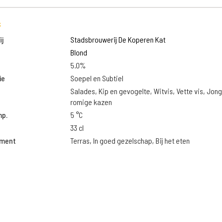
s
j
Stadsbrouwerij De Koperen Kat
Blond
5.0%
ie
Soepel en Subtiel
Salades, Kip en gevogelte, Witvis, Vette vis, Jon
romige kazen
mp.
5 °C
33 cl
oment
Terras, In goed gezelschap, Bij het eten