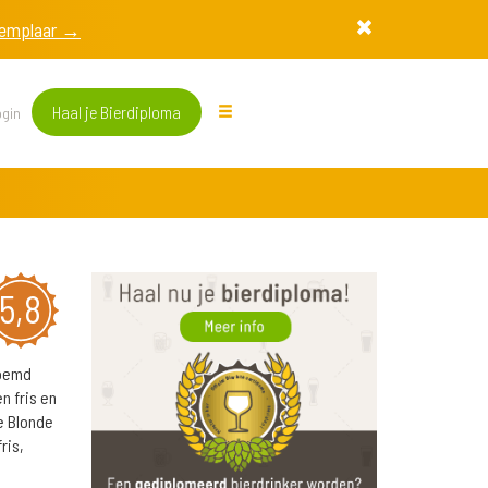
exemplaar →
Haal je Bierdiploma
gin
5,8
noemd
n fris en
e Blonde
ris,