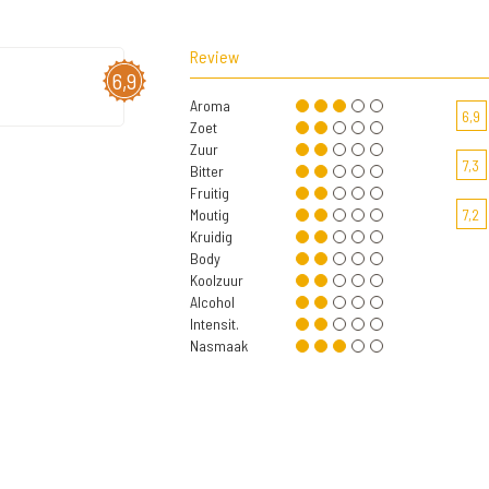
Review
6,9
Aroma
6,9
Zoet
Zuur
7,3
Bitter
Fruitig
Moutig
7,2
Kruidig
Body
Koolzuur
Alcohol
Intensit.
Nasmaak