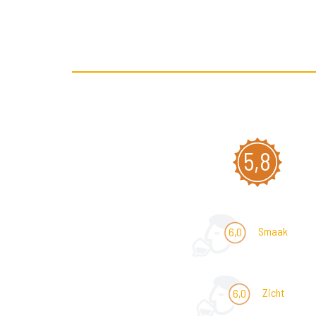
5,8
Smaak
6,0
Zicht
6,0