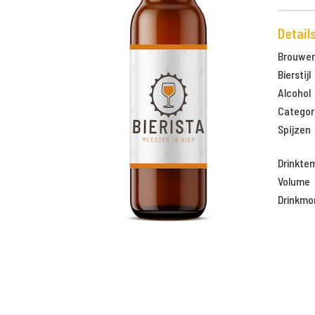
Detail
Brouweri
Bierstijl
Alcohol
Categor
Spijzen
Drinkte
Volume
Drinkm