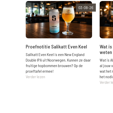
03-08-26
Wat is 
Proefnotitie Salikatt Even Keel
weten 
Salikatt Even Keel is een New England
Wat is A
Double IPA uit Noorwegen. Kunnen ze daar
al jouw 
fruitige hopbommen brouwen? Op de
wat het 
proeftafel ermee!
het nodi
Verder lezen
Verder l