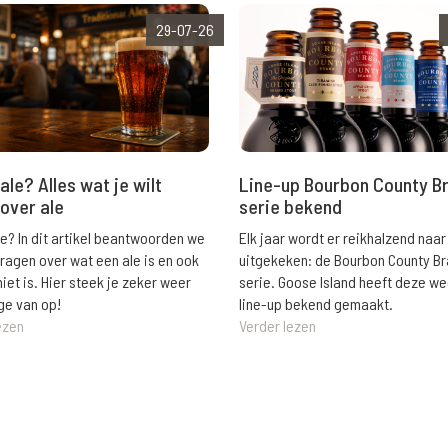
29-07-26
ale? Alles wat je wilt
Line-up Bourbon County B
over ale
serie bekend
le? In dit artikel beantwoorden we
Elk jaar wordt er reikhalzend naar
vragen over wat een ale is en ook
uitgekeken: de Bourbon County B
niet is. Hier steek je zeker weer
serie. Goose Island heeft deze w
ge van op!
line-up bekend gemaakt.
ezen
Verder lezen