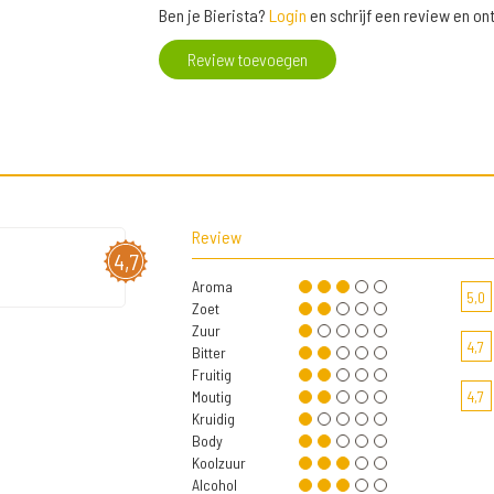
Ben je Bierista?
Login
en schrijf een review en o
Review toevoegen
Review
4,7
Aroma
5,0
Zoet
Zuur
4,7
Bitter
Fruitig
Moutig
4,7
Kruidig
Body
Koolzuur
Alcohol