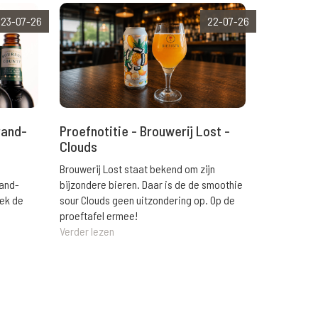
23-07-26
22-07-26
rand-
Proefnotitie - Brouwerij Lost -
Clouds
Brouwerij Lost staat bekend om zijn
rand-
bijzondere bieren. Daar is de de smoothie
eek de
sour Clouds geen uitzondering op. Op de
proeftafel ermee!
Verder lezen