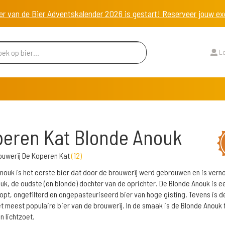
er van de Bier Adventskalender 2026 is gestart! Reserveer jouw 
Lo
eren Kat Blonde Anouk
ouwerij De Koperen Kat
(
12
)
nouk is het eerste bier dat door de brouwerij werd gebrouwen en is ver
uk, de oudste (en blonde) dochter van de oprichter. De Blonde Anouk is ee
opt, ongefilterd en ongepasteuriseerd bier van hoge gisting. Tevens is d
t meest populaire bier van de brouwerij. In de smaak is de Blonde Anouk f
n lichtzoet.