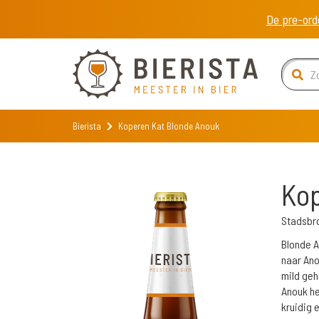
De pre-ord
Bierista
Koperen Kat Blonde Anouk
Kop
Stadsbr
Blonde A
naar Ano
mild geh
Anouk he
kruidig e