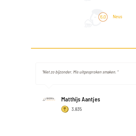
Neus
6,0
"Niet zo bijzonder. Mis uitgesproken smaken. "
Matthijs Aantjes
3.835