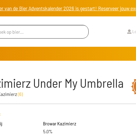
er van de Bier Adventskalender 2026 is gestart! Reserveer jouw 
Lo
imierz Under My Umbrella
Kazimierz
(
6
)
s
j
Browar Kazimierz
5.0%