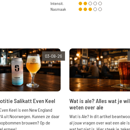
Intensit.
Nasmaak
03-08-26
Wat is ale? Alles wat je wil
otitie Salikatt Even Keel
weten over ale
 Even Keel is een New England
Wat is Ale? In dit artikel beantwo
PA uit Noorwegen. Kunnen ze daar
al jouw vragen over wat een ale is
e hopbommen brouwen? Op de
wat het niet is. Hier steek je zeke
el ermee!