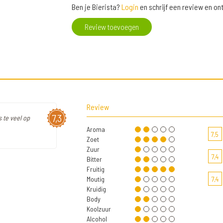
Ben je Bierista?
Login
en schrijf een review en o
Review toevoegen
Review
7,3
s te veel op
Aroma
7,5
Zoet
Zuur
7,4
Bitter
Fruitig
Moutig
7,4
Kruidig
Body
Koolzuur
Alcohol