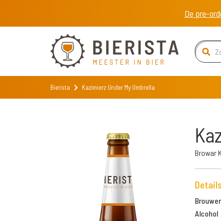
De pre-ord
Bierista
Kazimierz Under My Umbrella
Kaz
Browar 
Detail
Brouweri
Alcohol