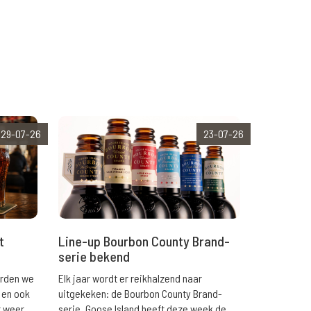
29-07-26
23-07-26
t
Line-up Bourbon County Brand-
serie bekend
orden we
Elk jaar wordt er reikhalzend naar
 en ook
uitgekeken: de Bourbon County Brand-
r weer
serie. Goose Island heeft deze week de