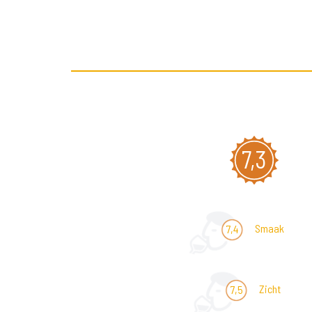
7,3
Smaak
7,4
Zicht
7,5