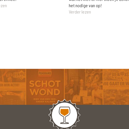
het nodige van op!
ezen
Verder lezen