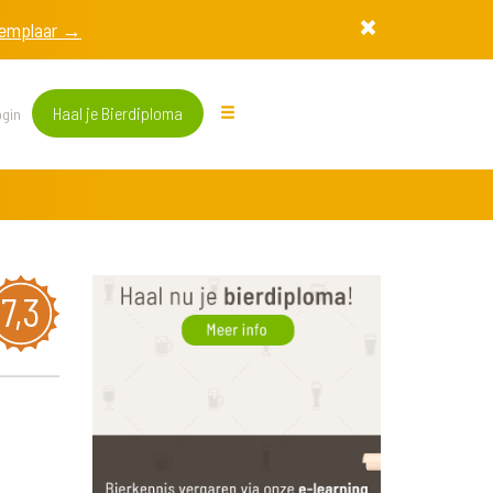
exemplaar →
Haal je Bierdiploma
gin
7,3