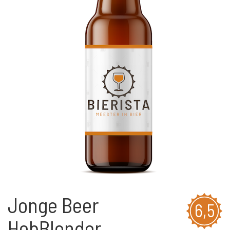
Jonge Beer
6,5
HobBlonder