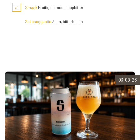
7,1
Smaak
Fruitig en mooie hopbitter
Spijssuggestie
Zalm, bitterballen
03-08-26