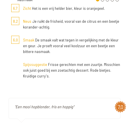
6,7
Zicht
Het is een vrij helder bier, kleur is oranjegeel.
8,2
Neus
Je ruikt de frisheid, vooral van de citrus en een beetje
korander-achtig.
6,0
Smaak
De smaak valt wat tegen in vergelijking met de kleur
en geur. Je proeft vooral veel koolzuur en een beetje een
bittere nasmaak.
Spijssuggestie
Frisse gerechten met een zuurtje. Misschien
ook juist goed bij een zoetachtig dessert. Rode bietjes.
Kruidige curry's.
7,0
"Een mooi hopblonder, fris en hoppig"