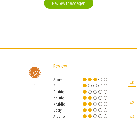
Review toevoegen
Review
7,2
Aroma
7,0
Zoet
Fruitig
Moutig
7,2
Kruidig
Body
Alcohol
7,3