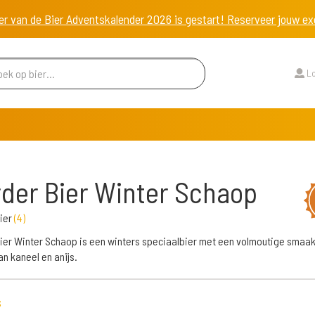
er van de Bier Adventskalender 2026 is gestart! Reserveer jouw 
Lo
der Bier Winter Schaop
ier
(
4
)
ier Winter Schaop is een winters speciaalbier met een volmoutige smaak
n kaneel en anijs.
s