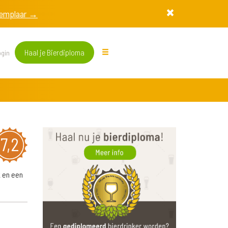
exemplaar →
Haal je Bierdiploma
gin
7,2
 en een