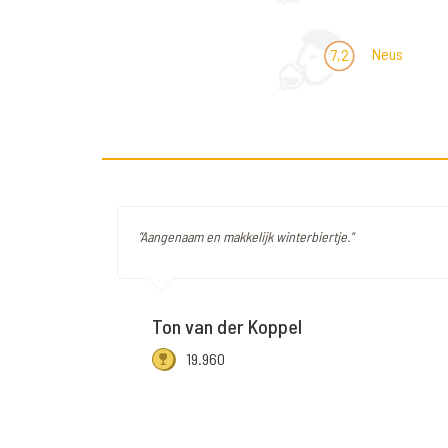
Neus
7,2
"Aangenaam en makkelijk winterbiertje."
Ton van der Koppel
19.960