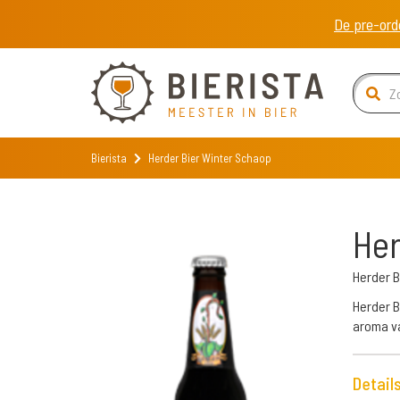
De pre-ord
Bierista
Herder Bier Winter Schaop
Her
Herder B
Herder B
aroma va
Detail