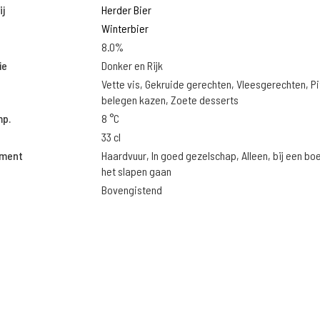
j
Herder Bier
Winterbier
8.0%
ie
Donker en Rijk
Vette vis, Gekruide gerechten, Vleesgerechten, Pi
belegen kazen, Zoete desserts
mp.
8 °C
33 cl
oment
Haardvuur, In goed gezelschap, Alleen, bij een bo
het slapen gaan
Bovengistend