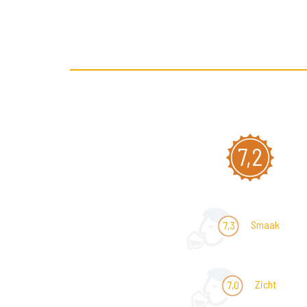
7,2
Smaak
7,3
Zicht
7,0