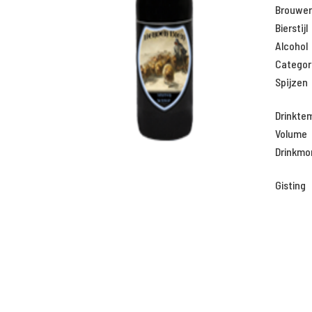
Brouweri
Bierstijl
Alcohol
Categor
Spijzen
Drinkte
Volume
Drinkm
Gisting