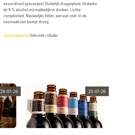
associëren) specerijen). Duidelijk droppigheid. Ondanks
de 8 % alcohol vrij makkelijk te drinken. Lichte
complexiteit. Nauwelijks bitter, wel wat zoet. In de
nasmaak een beetje droog.
Spijssuggestie
Gekruide rollade.
29-07-26
23-07-26