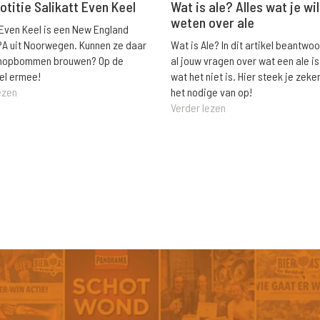
Wat is ale? Alles wat je wil
otitie Salikatt Even Keel
weten over ale
 Even Keel is een New England
Wat is Ale? In dit artikel beantwo
PA uit Noorwegen. Kunnen ze daar
al jouw vragen over wat een ale is
e hopbommen brouwen? Op de
wat het niet is. Hier steek je zeke
el ermee!
het nodige van op!
ezen
Verder lezen