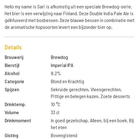
Hello my name is Sari is afkomstig uit een speciale Brewdog-serie.
Het bier is een verwijzing naar Finland. Deze Double India Pale Ale is
geïnfuseerd met bosbessen. Deze blauwe bessen in combinatie met
de aromatische hopsoorten levert een bijzonder bier op.
Details
Brouwerij
Brewdog
Bierstijl
Imperial IPA
Alcohol
8.2%
Categorie
Blond en Krachtig
Spijzen
Gekruide gerechten, Vleesgerechten,
Pittige en belegen kazen, Zoete desserts
Drinktemp.
10 °C
Volume
33 cl
Drinkmoment
In goed gezelschap, Alleen, bij een boek, Bij
het eten
Gisting
Bovengistend