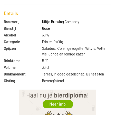
Details
Brouwerij
Uiltje Brewing Company
Bierstijl
Gose
Alcohol
3.1%
Categorie
Fris en fruitig
Spijzen
Salades, Kip en gevogelte, Witvis, Vette
vis, Jonge en romige kazen
Drinktemp.
5 °C
Volume
33 cl
Drinkmoment
Terras, In goed gezelschap, Bij het eten
Gisting
Bovengistend