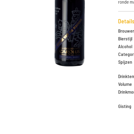
ronde m
Detail
Brouweri
Bierstijl
Alcohol
Categor
Spijzen
Drinkte
Volume
Drinkm
Gisting