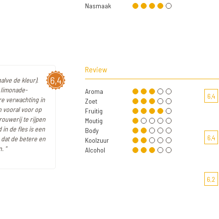
Nasmaak
Review
6,4
alve de kleur).
 limonade-
Aroma
6,4
re verwachting in
Zoet
n vooral voor op
Fruitig
rouwerij te rijpen
Moutig
in de fles is een
Body
6,4
s dat de betere en
Koolzuur
. "
Alcohol
6,2