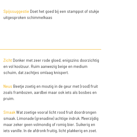
Spijssuggestie
Doet het goed bij een stamppot of stukje
uitgesproken schimmelkaas
Zicht
Donker met zeer rode gloed, enigszins doorzichtig
en vol koolzuur. Ruim aanwezig beige en medium
schuim, dat zachtjes omlaag knispert.
Neus
Beetje zoetig en moutig in de geur met (rood) fruit
zoals frambozen, aardbei maar ook iets als bosbes en
pruim.
Smaak
Wat zoetige vooral licht rood fruit doordrongen
smaak. Limonade (grenadine) achtige indruk. Meerzijdig
maar zeker geen volmondig of romig bier. Suikerig en
iets vanille. In de afdronk fruitig, licht plakkerig en zoet.