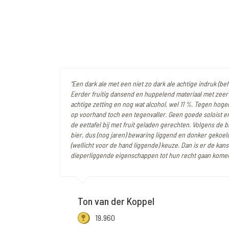
"Een dark ale met een niet zo dark ale achtige indruk (beh
Eerder fruitig dansend en huppelend materiaal met zeer
achtige zetting en nog wat alcohol, wel 11 %. Tegen hoge
op voorhand toch een tegenvaller. Geen goede soloist e
de eettafel bij met fruit geladen gerechten. Volgens de b
bier, dus (nog jaren) bewaring liggend en donker gekoeld 
(wellicht voor de hand liggende) keuze. Dan is er de kan
dieperliggende eigenschappen tot hun recht gaan komen
Ton van der Koppel
19.960