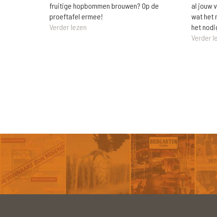
al jouw 
fruitige hopbommen brouwen? Op de
wat het 
proeftafel ermee!
het nodi
Verder lezen
Verder l