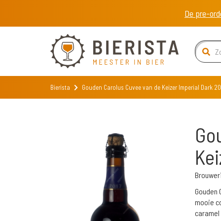
De pre-ord
Bierista
Gouden Carolus Cuvee van de Keizer Imperial Dark 2
Gou
Kei
Brouweri
Gouden C
mooie co
caramel 