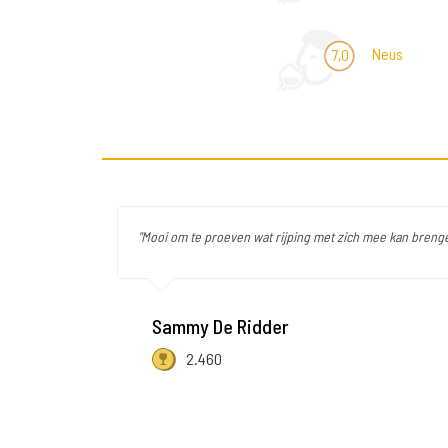
Neus
7,0
"Mooi om te proeven wat rijping met zich mee kan breng
Sammy De Ridder
2.460