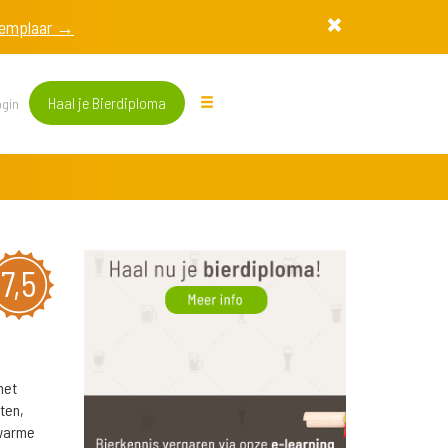
exemplaar →
Haal je Bierdiploma
gin
7,5
met
ten,
 warme