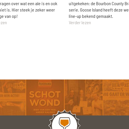
vragen over wat een ale is en ook
uitgekeken: de Bourbon County B
niet is. Hier steek je zeker weer
serie. Goose Island heeft deze w
ge van op!
line-up bekend gemaakt.
ezen
Verder lezen