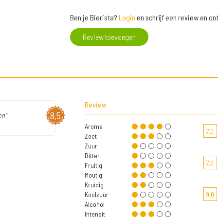
Ben je Bierista?
Login
en schrijf een review en o
Review toevoegen
Review
8,5
en"
Aroma
7,0
Zoet
Zuur
Bitter
7,6
Fruitig
Moutig
Kruidig
Koolzuur
9,0
Alcohol
Intensit.