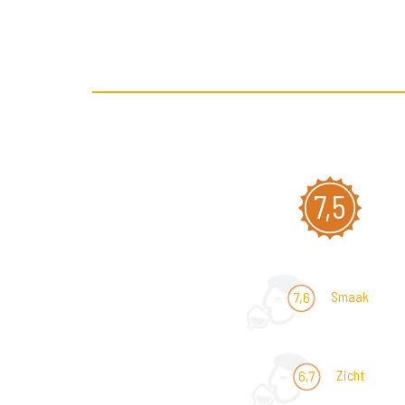
7,5
Smaak
7,6
Zicht
6,7