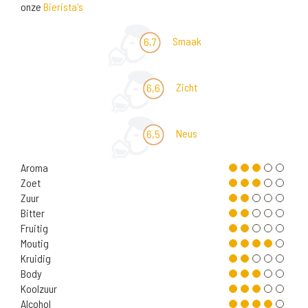
onze
Bierista's
Smaak
6,7
Zicht
6,6
Neus
6,5
Aroma
Zoet
Zuur
Bitter
Fruitig
Moutig
Kruidig
Body
Koolzuur
Alcohol