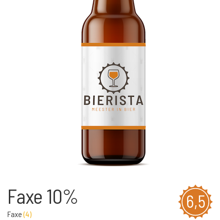
Faxe 10%
6,5
Faxe
(
4
)