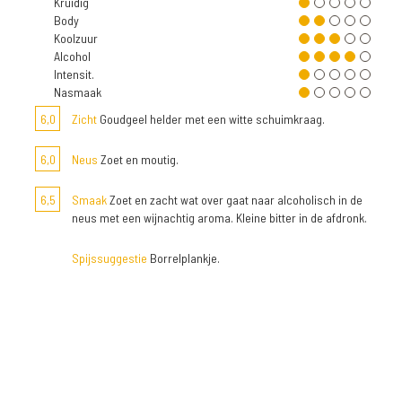
Kruidig
Body
Koolzuur
Alcohol
Intensit.
Nasmaak
6,0
Zicht
Goudgeel helder met een witte schuimkraag.
6,0
Neus
Zoet en moutig.
6,5
Smaak
Zoet en zacht wat over gaat naar alcoholisch in de
neus met een wijnachtig aroma. Kleine bitter in de afdronk.
Spijssuggestie
Borrelplankje.