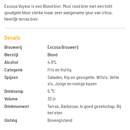
Excosa Voyeur is een Blond bier. Mooi rond bier met een licht
goudgele kleur sterke maar zeer aangename geur van citrus.
Heerlijk terras bier.
Details
Brouwerij
Excosa Brouwerij
Bierstijl
Blond
Alcohol
4.9%
Categorie
Fris en fruitig
Spijzen
Salades, Kip en gevogelte, Witvis, Vette
vis, Jonge en romige kazen
Drinktemp.
5 °C
Volume
33 cl
Drinkmoment
Terras, Barbecue, In goed gezelschap, Bij
het eten
Gisting
Bovengistend