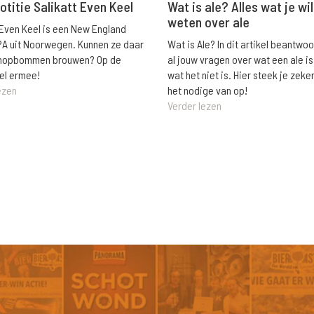
Wat is ale? Alles wat je wil
otitie Salikatt Even Keel
weten over ale
 Even Keel is een New England
Wat is Ale? In dit artikel beantwo
PA uit Noorwegen. Kunnen ze daar
al jouw vragen over wat een ale is
e hopbommen brouwen? Op de
wat het niet is. Hier steek je zeke
el ermee!
het nodige van op!
ezen
Verder lezen