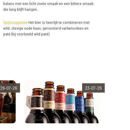
balans met een licht zoete smaak en een bittere smaak
die lang blijft hangen.
Spijssuggestie
Het bier is heerlijk te combineren met
wild, stevige oude kaas, geroosterd varkensvlees en
paté (bij voorbeeld wild paté)
29-07-26
23-07-26