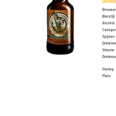
Detail
Brouweri
Bierstijl
Alcohol
Categor
Spijzen
Drinkte
Volume
Drinkm
Gisting
Plato