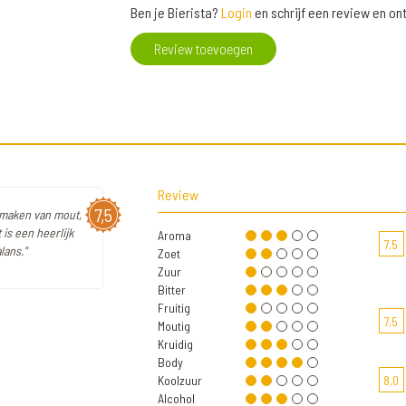
Ben je Bierista?
Login
en schrijf een review en o
Review toevoegen
Review
7,5
smaken van mout,
 is een heerlijk
Aroma
7,5
lans."
Zoet
Zuur
Bitter
Fruitig
7,5
Moutig
Kruidig
Body
Koolzuur
8,0
Alcohol