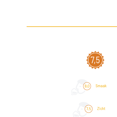
7,5
Smaak
8,0
Zicht
7,5