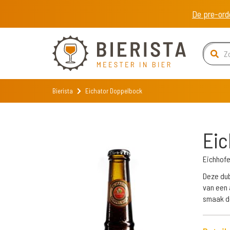
De pre-ord
Bierista
Eichator Doppelbock
Eic
Eichhof
Deze dub
van een a
smaak de