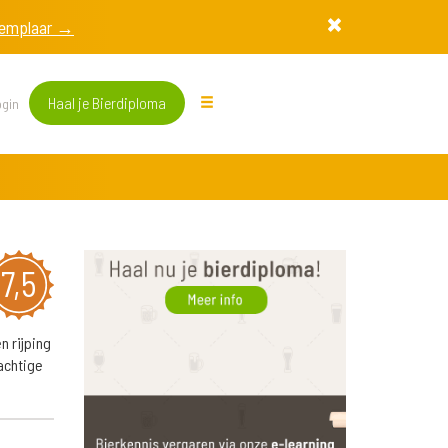
exemplaar →
Haal je Bierdiploma
gin
7,5
n rijping
lachtige