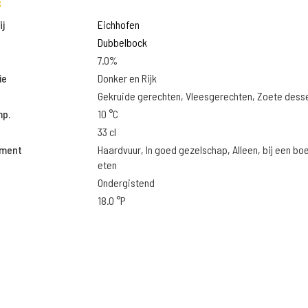
s
j
Eichhofen
Dubbelbock
7.0%
ie
Donker en Rijk
Gekruide gerechten, Vleesgerechten, Zoete dess
mp.
10 °C
33 cl
oment
Haardvuur, In goed gezelschap, Alleen, bij een boek
eten
Ondergistend
18.0 °P