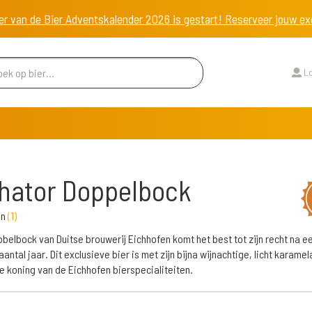
er van de Bier Adventskalender 2026 is gestart! Reserveer jouw 
Lo
hator Doppelbock
en
(
1
)
belbock van Duitse brouwerij Eichhofen komt het best tot zijn recht na ee
antal jaar. Dit exclusieve bier is met zijn bijna wijnachtige, licht karame
 koning van de Eichhofen bierspecialiteiten.