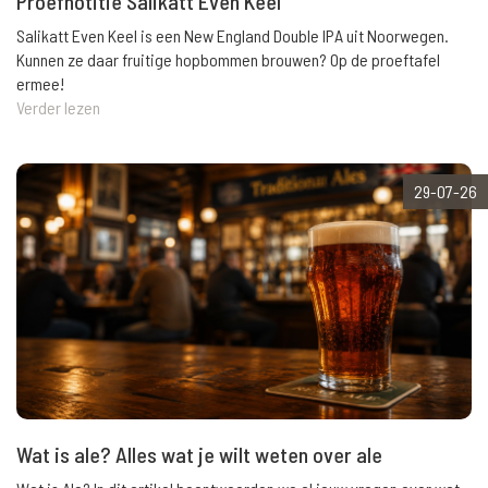
Proefnotitie Salikatt Even Keel
Salikatt Even Keel is een New England Double IPA uit Noorwegen.
Kunnen ze daar fruitige hopbommen brouwen? Op de proeftafel
ermee!
Verder lezen
29-07-26
Wat is ale? Alles wat je wilt weten over ale