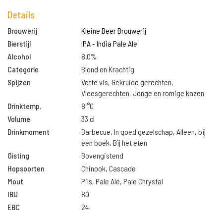
Details
Brouwerij
Kleine Beer Brouwerij
Bierstijl
IPA - India Pale Ale
Alcohol
8.0%
Categorie
Blond en Krachtig
Spijzen
Vette vis, Gekruide gerechten,
Vleesgerechten, Jonge en romige kazen
Drinktemp.
8 °C
Volume
33 cl
Drinkmoment
Barbecue, In goed gezelschap, Alleen, bij
een boek, Bij het eten
Gisting
Bovengistend
Hopsoorten
Chinook, Cascade
Mout
Pils, Pale Ale, Pale Chrystal
IBU
80
EBC
24