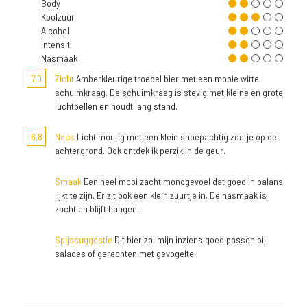
Body
Koolzuur
Alcohol
Intensit.
Nasmaak
7,0
Zicht
Amberkleurige troebel bier met een mooie witte
schuimkraag. De schuimkraag is stevig met kleine en grote
luchtbellen en houdt lang stand.
6,8
Neus
Licht moutig met een klein snoepachtig zoetje op de
achtergrond. Ook ontdek ik perzik in de geur.
Smaak
Een heel mooi zacht mondgevoel dat goed in balans
lijkt te zijn. Er zit ook een klein zuurtje in. De nasmaak is
zacht en blijft hangen.
Spijssuggestie
Dit bier zal mijn inziens goed passen bij
salades of gerechten met gevogelte.