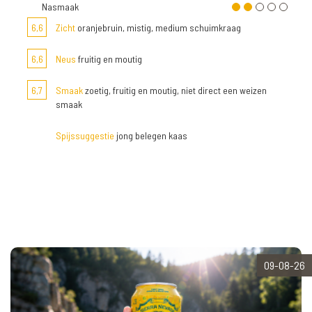
Nasmaak
6,6
Zicht
oranjebruin, mistig, medium schuimkraag
6,6
Neus
fruitig en moutig
6,7
Smaak
zoetig, fruitig en moutig, niet direct een weizen
smaak
Spijssuggestie
jong belegen kaas
09-08-26