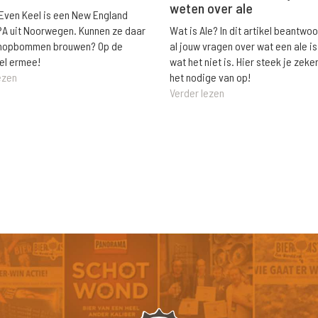
weten over ale
 Even Keel is een New England
Wat is Ale? In dit artikel beantwo
PA uit Noorwegen. Kunnen ze daar
al jouw vragen over wat een ale is
e hopbommen brouwen? Op de
wat het niet is. Hier steek je zeke
el ermee!
het nodige van op!
ezen
Verder lezen