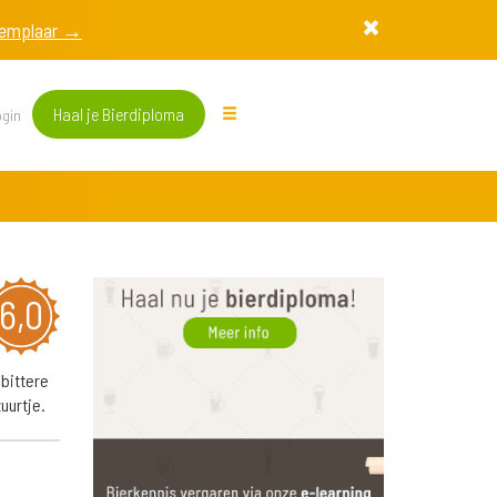
exemplaar →
Haal je Bierdiploma
gin
6,0
bittere
uurtje.