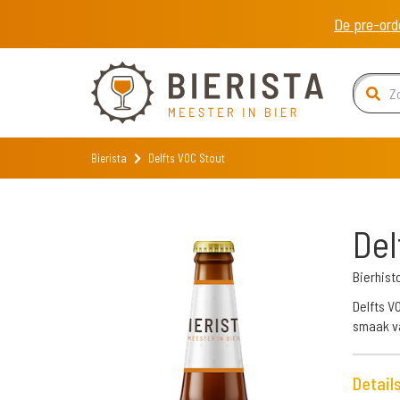
De pre-ord
Bierista
Delfts VOC Stout
Del
Bierhist
Delfts V
smaak va
Detail