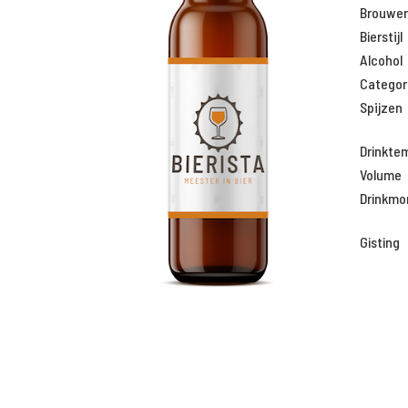
Brouweri
Bierstijl
Alcohol
Categor
Spijzen
Drinkte
Volume
Drinkm
Gisting