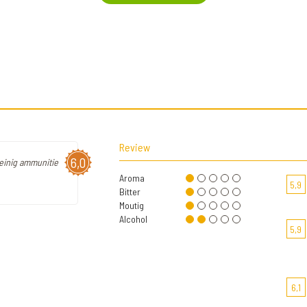
Review
6,0
weinig ammunitie
Aroma
5,9
Bitter
Moutig
Alcohol
5,9
6,1