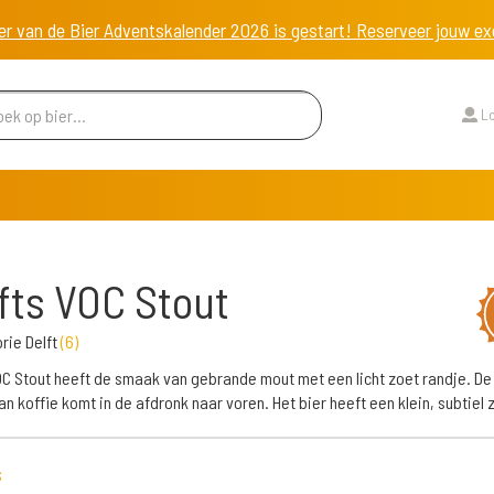
er van de Bier Adventskalender 2026 is gestart! Reserveer jouw 
Lo
fts VOC Stout
orie Delft
(
6
)
OC Stout heeft de smaak van gebrande mout met een licht zoet randje. De 
n koffie komt in de afdronk naar voren. Het bier heeft een klein, subtiel z
s