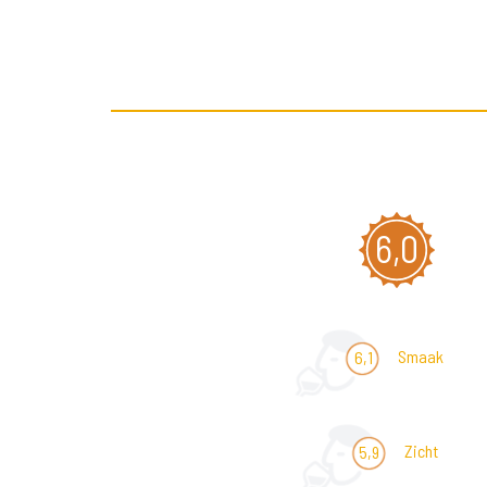
6,0
Smaak
6,1
Zicht
5,9