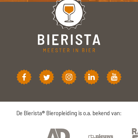
De Bierista® Bieropleiding is o.a. bekend van: