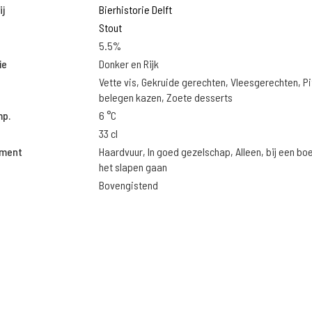
j
Bierhistorie Delft
Stout
5.5%
ie
Donker en Rijk
Vette vis, Gekruide gerechten, Vleesgerechten, Pi
belegen kazen, Zoete desserts
mp.
6 °C
33 cl
oment
Haardvuur, In goed gezelschap, Alleen, bij een bo
het slapen gaan
Bovengistend