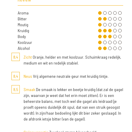
Aroma
Bitter
Moutig
Kruidig
Body
Koolzuur
Alcohol
8,4
Zicht
Oranje, helder en met koolzuur. Schuimkraag redelijk,
medium en wit en redelijk stabiel.
8,4
Neus
Vrij algemene neutrale geur met kruidig tintje.
8,5
Smaak
De smaak is lekker en beetje kruidig (dat zal de gagel
zijn, waarvan je weet dat het erin moet zitten). Er is een
beheerste balans, met toch wel die gagel als leidraad (je
proeft opeens duidelijk dit spul, dat van een struik geoogst
wordt). In zijn/haar bedoeling lijkt dit bier zeker geslaagd. In
de afdronk ietsje bitter (van de gagel).