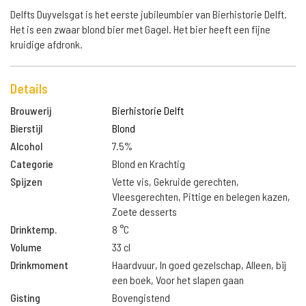
Delfts Duyvelsgat is het eerste jubileumbier van Bierhistorie Delft.
Het is een zwaar blond bier met Gagel. Het bier heeft een fijne
kruidige afdronk.
Details
Brouwerij
Bierhistorie Delft
Bierstijl
Blond
Alcohol
7.5%
Categorie
Blond en Krachtig
Spijzen
Vette vis, Gekruide gerechten,
Vleesgerechten, Pittige en belegen kazen,
Zoete desserts
Drinktemp.
8 °C
Volume
33 cl
Drinkmoment
Haardvuur, In goed gezelschap, Alleen, bij
een boek, Voor het slapen gaan
Gisting
Bovengistend