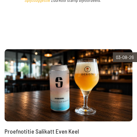
Spijssuggestie
Zuurkool stamp bijvoorbeeld.
03-08-26
Proefnotitie Salikatt Even Keel