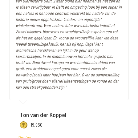
van Bierhistorie Delft. Zwaar blond bier noemen ze het zelf en
is alleen verkrijgbaar in Delft en omgeving (ook bij een super in
een helaas in het oude centrum volstrekt ten nadele van de
historie nieuw opgetrokken "modern en eigentijds"
winkelcentrum). Voor nadere info: www.bierhistoriedelft.nl.
Zowel blaadjes, bloesems en vruchtjes/katjes spelen een rol
als het om gagel gaat. En vooral de vrouwelijke kant van deze
(veelal tweehuizige) stuik, net als bij hop. Gagel kent
aromatische harsklieren en lijkt in de geur wat op
laurierblaadjes. In de middeleeuwen het belangrijkste bier
kruid van Noordwest Europa en was hoofdbestanddeel van
gruit, een kruidenmengsel goed voor smaak zowel als
bewaring (zoals later hop) van het bier. Over de samenstelling
van gruit/gruut doen allerlei uiteenzettingen de ronde en dat
kan ook streekgebonden zijn."
Ton van der Koppel
19.960
Review