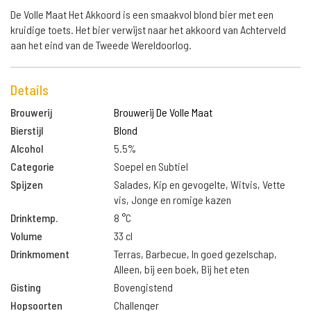
De Volle Maat Het Akkoord is een smaakvol blond bier met een
kruidige toets. Het bier verwijst naar het akkoord van Achterveld
aan het eind van de Tweede Wereldoorlog.
Details
Brouwerij
Brouwerij De Volle Maat
Bierstijl
Blond
Alcohol
5.5%
Categorie
Soepel en Subtiel
Spijzen
Salades, Kip en gevogelte, Witvis, Vette
vis, Jonge en romige kazen
Drinktemp.
8 °C
Volume
33 cl
Drinkmoment
Terras, Barbecue, In goed gezelschap,
Alleen, bij een boek, Bij het eten
Gisting
Bovengistend
Hopsoorten
Challenger