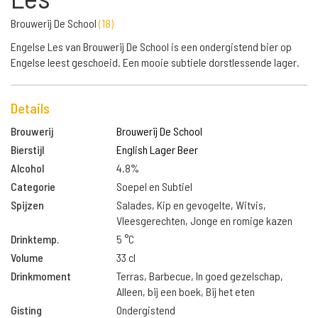
Brouwerij De School
(
18
)
Engelse Les van Brouwerij De School is een ondergistend bier op
Engelse leest geschoeid. Een mooie subtiele dorstlessende lager.
Details
Brouwerij
Brouwerij De School
Bierstijl
English Lager Beer
Alcohol
4.8%
Categorie
Soepel en Subtiel
Spijzen
Salades, Kip en gevogelte, Witvis,
Vleesgerechten, Jonge en romige kazen
Drinktemp.
5 °C
Volume
33 cl
Drinkmoment
Terras, Barbecue, In goed gezelschap,
Alleen, bij een boek, Bij het eten
Gisting
Ondergistend