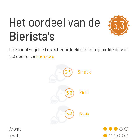
Het oordeel van de
5,3
Bierista's
De School Engelse Les is beoordeeld met een gemiddelde van
5,3 door onze
Bierista's
Smaak
5,3
Zicht
5,3
Neus
5,3
Aroma
Zoet