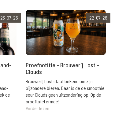
23-07-26
22-07-26
rand-
Proefnotitie - Brouwerij Lost -
Clouds
Brouwerij Lost staat bekend om zijn
rand-
bijzondere bieren. Daar is de de smoothie
eek de
sour Clouds geen uitzondering op. Op de
proeftafel ermee!
Verder lezen