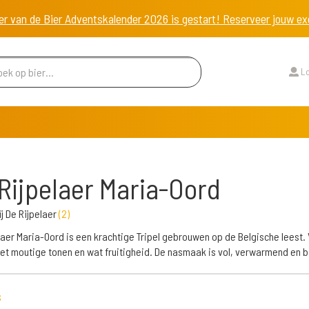
er van de Bier Adventskalender 2026 is gestart! Reserveer jouw 
Lo
Rijpelaer Maria-Oord
j De Rijpelaer
(
2
)
laer Maria-Oord is een krachtige Tripel gebrouwen op de Belgische leest. 
et moutige tonen en wat fruitigheid. De nasmaak is vol, verwarmend en bi
s