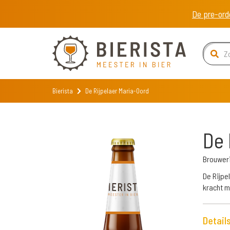
De pre-ord
Bierista
De Rijpelaer Maria-Oord
De 
Brouweri
De Rijpe
kracht m
Detail