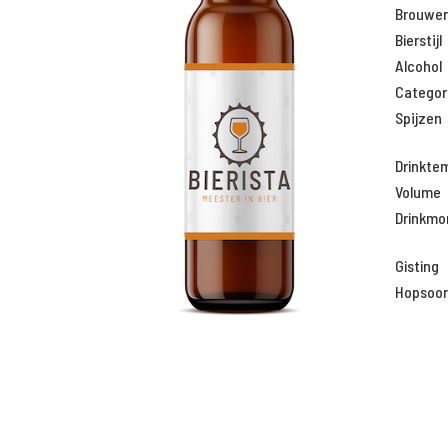
Brouweri
Bierstijl
Alcohol
Categor
Spijzen
Drinkte
Volume
Drinkm
Gisting
Hopsoor