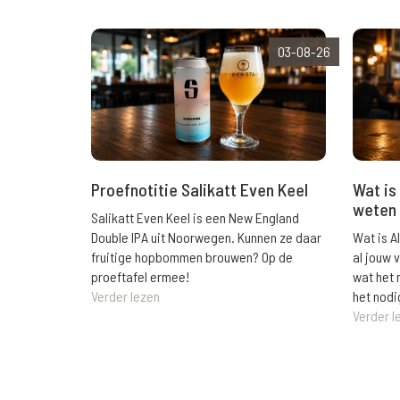
03-08-26
Wat is 
Proefnotitie Salikatt Even Keel
weten 
Salikatt Even Keel is een New England
Wat is A
Double IPA uit Noorwegen. Kunnen ze daar
al jouw 
fruitige hopbommen brouwen? Op de
wat het 
proeftafel ermee!
het nodi
Verder lezen
Verder l