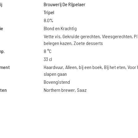
j
Brouwerij De Rijpelaer
Tripel
8.0%
ie
Blond en Krachtig
Vette vis, Gekruide gerechten, Vleesgerechten, Pi
belegen kazen, Zoete desserts
mp.
8 °C
33 cl
oment
Haardvuur, Alleen, bij een boek, Bij het eten, Voor 
slapen gaan
Bovengistend
ten
Northern brewer, Saaz