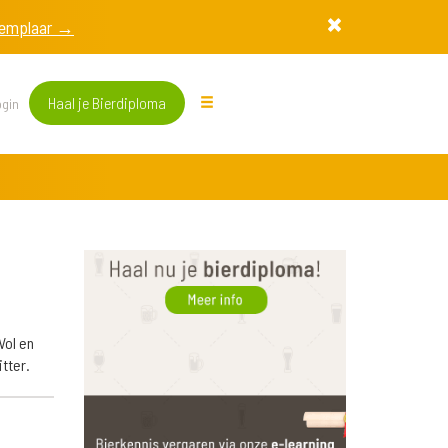
exemplaar →
Haal je Bierdiploma
gin
Vol en
tter.