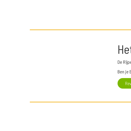
He
De Rijp
Ben je 
Re