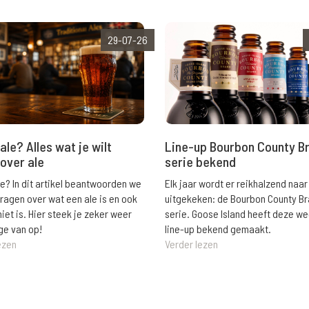
29-07-26
ale? Alles wat je wilt
Line-up Bourbon County B
over ale
serie bekend
le? In dit artikel beantwoorden we
Elk jaar wordt er reikhalzend naar
vragen over wat een ale is en ook
uitgekeken: de Bourbon County B
niet is. Hier steek je zeker weer
serie. Goose Island heeft deze w
ge van op!
line-up bekend gemaakt.
ezen
Verder lezen