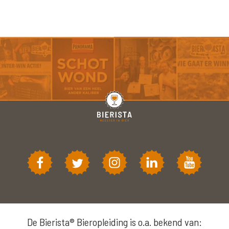
De Bierista® Bieropleiding is o.a. bekend van: