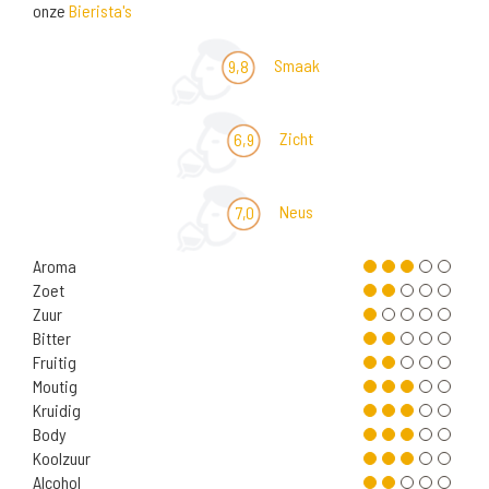
onze
Bierista's
Smaak
9,8
Zicht
6,9
Neus
7,0
Aroma
Zoet
Zuur
Bitter
Fruitig
Moutig
Kruidig
Body
Koolzuur
Alcohol