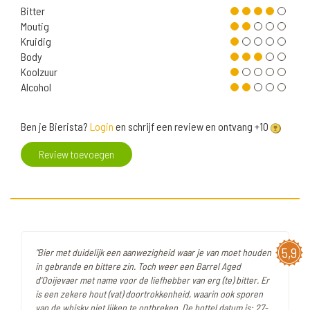
Bitter
Moutig
Kruidig
Body
Koolzuur
Alcohol
Ben je Bierista?
Login
en schrijf een review en ontvang +10
Review toevoegen
5,9
"Bier met duidelijk een aanwezigheid waar je van moet houden
in gebrande en bittere zin. Toch weer een Barrel Aged
d'Ooijevaer met name voor de liefhebber van erg (te) bitter. Er
is een zekere hout (vat) doortrokkenheid, waarin ook sporen
van de whisky niet lijken te ontbreken. De bottel datum is: 27-