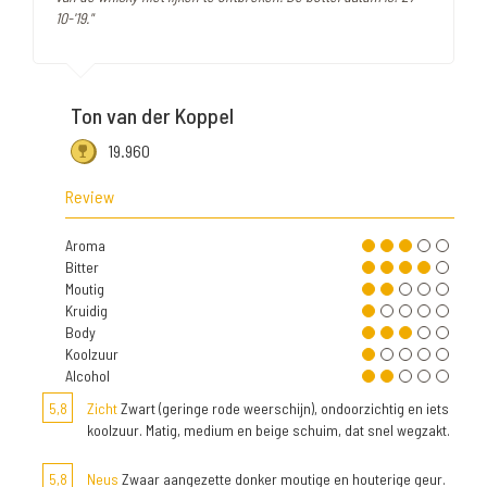
10-'19."
Ton van der Koppel
19.960
Review
Aroma
Bitter
Moutig
Kruidig
Body
Koolzuur
Alcohol
5,8
Zicht
Zwart (geringe rode weerschijn), ondoorzichtig en iets
koolzuur. Matig, medium en beige schuim, dat snel wegzakt.
5,8
Neus
Zwaar aangezette donker moutige en houterige geur.