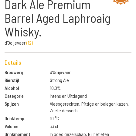
Dark Ale Premium
Barrel Aged Laphroaig
Whisky.
d'Ooijevaer
(
12
)
Details
Brouwerij
d'Ooijevaer
Bierstijl
Strong Ale
Alcohol
10.0%
Categorie
Intens en Uitdagend
Spijzen
Vleesgerechten, Pittige en belegen kazen,
Zoete desserts
Drinktemp.
10 °C
Volume
33 cl
Drinkmoment
In goed gezelschap, Bij het eten