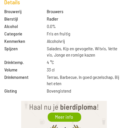
Details
Brouwerij
Brouwers
Bierstijl
Radler
Alcohol
0.0%
Categorie
Fris en fruitig
Kenmerken
Alcoholvrij
Spijzen
Salades, Kip en gevogelte, Witvis, Vette
vis, Jonge en romige kazen
Drinktemp.
4 °C
Volume
33 cl
Drinkmoment
Terras, Barbecue, In goed gezelschap, Bij
het eten
Gisting
Bovengistend