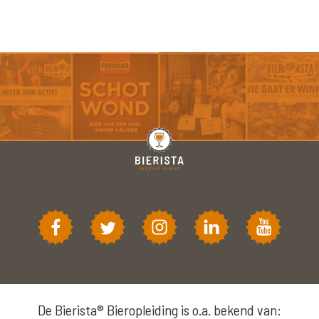
De Bierista® Bieropleiding is o.a. bekend van: