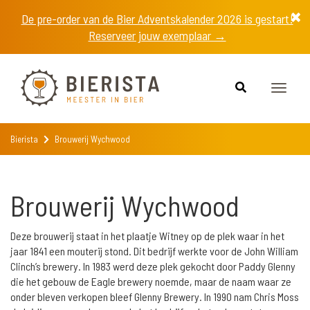
De pre-order van de Bier Adventskalender 2026 is gestart!
Reserveer jouw exemplaar →
Toggle
naviga
Bierista
Brouwerij Wychwood
Brouwerij Wychwood
Deze brouwerij staat in het plaatje Witney op de plek waar in het
jaar 1841 een mouterij stond. Dit bedrijf werkte voor de John William
Clinch’s brewery. In 1983 werd deze plek gekocht door Paddy Glenny
die het gebouw de Eagle brewery noemde, maar de naam waar ze
onder bleven verkopen bleef Glenny Brewery. In 1990 nam Chris Moss