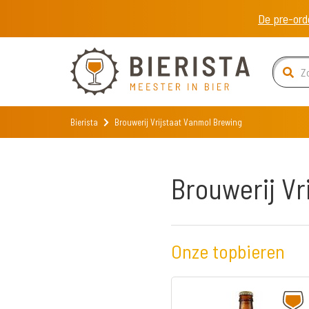
De pre-ord
Bierista
Brouwerij Vrijstaat Vanmol Brewing
Brouwerij Vr
Onze topbieren