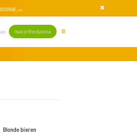
exemplaar →
Haal je Bierdiploma
gin
Blonde bieren