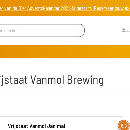
er van de Bier Adventskalender 2026 is gestart! Reserveer jouw 
Lo
ijstaat Vanmol Brewing
Vrijstaat Vanmol Janimal
8,8