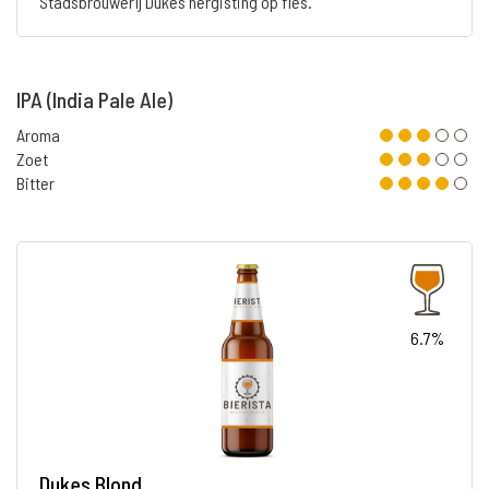
Stadsbrouwerij Dukes hergisting op fles.
IPA (India Pale Ale)
Aroma
Zoet
Bitter
6.7%
Dukes Blond