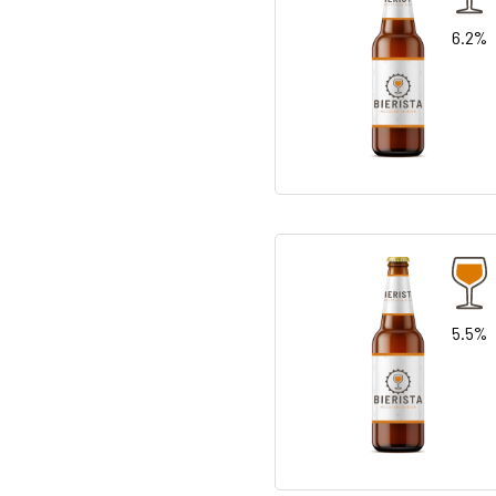
6.2%
5.5%