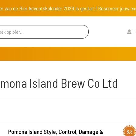
er van de Bier Adventskalender 2026 is gestart! Reserveer jouw 
Lo
omona Island Brew Co Ltd
Pomona Island Style, Control, Damage &
8,8