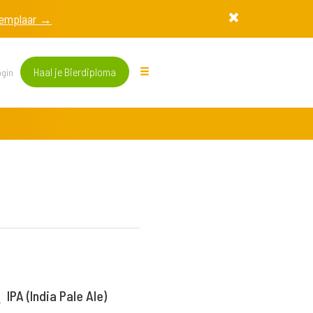
exemplaar →
Haal je Bierdiploma
gin
IPA (India Pale Ale)