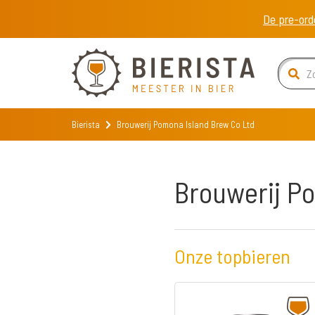
De pre-ord
Bierista
Brouwerij Pomona Island Brew Co Ltd
Brouwerij P
Onze topbieren