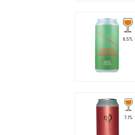
6.5%
7.1%