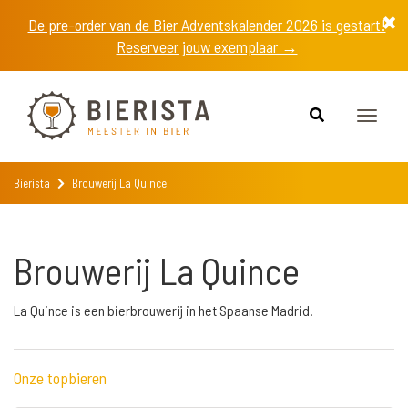
De pre-order van de Bier Adventskalender 2026 is gestart!
Reserveer jouw exemplaar →
Toggle
naviga
Bierista
Brouwerij La Quince
Brouwerij La Quince
La Quince is een bierbrouwerij in het Spaanse Madrid.
Onze topbieren