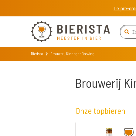
De pre-ord
Bierista
Brouwerij Kinnegar Brewing
Brouwerij K
Onze topbieren