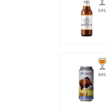
5.5%
6.0%