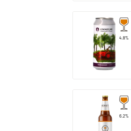
4.8%
6.2%