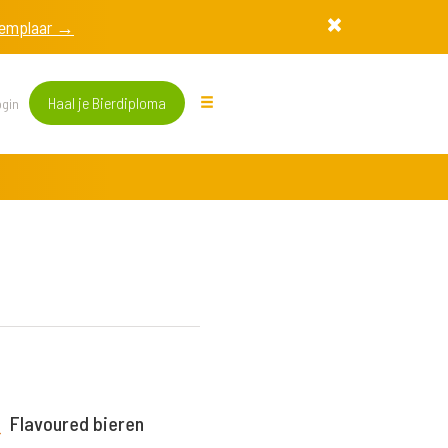
exemplaar →
Haal je Bierdiploma
gin
Flavoured bieren