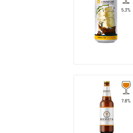
5.3%
7.8%