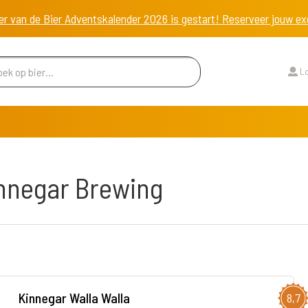
er van de Bier Adventskalender 2026 is gestart! Reserveer jouw 
Lo
innegar Brewing
Kinnegar Walla Walla
8,7